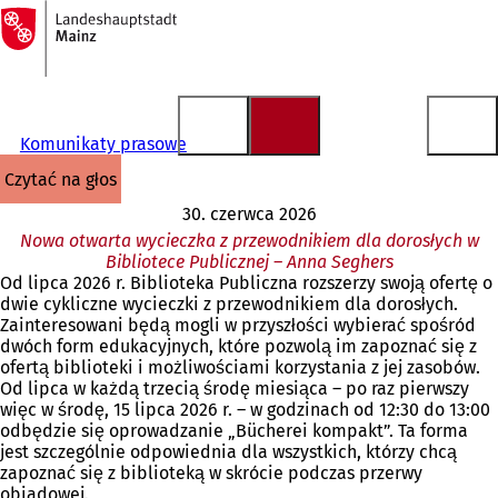
Do
strony
Przejdź do treści
głównej
Komunikaty prasowe
czytać na głos
30. czerwca 2026
Nowa otwarta wycieczka z przewodnikiem dla dorosłych w
Bibliotece Publicznej – Anna Seghers
Od lipca 2026 r. Biblioteka Publiczna rozszerzy swoją ofertę o
dwie cykliczne wycieczki z przewodnikiem dla dorosłych.
Zainteresowani będą mogli w przyszłości wybierać spośród
dwóch form edukacyjnych, które pozwolą im zapoznać się z
ofertą biblioteki i możliwościami korzystania z jej zasobów.
Od lipca w każdą trzecią środę miesiąca – po raz pierwszy
więc w środę, 15 lipca 2026 r. – w godzinach od 12:30 do 13:00
odbędzie się oprowadzanie „Bücherei kompakt”. Ta forma
jest szczególnie odpowiednia dla wszystkich, którzy chcą
zapoznać się z biblioteką w skrócie podczas przerwy
obiadowej.