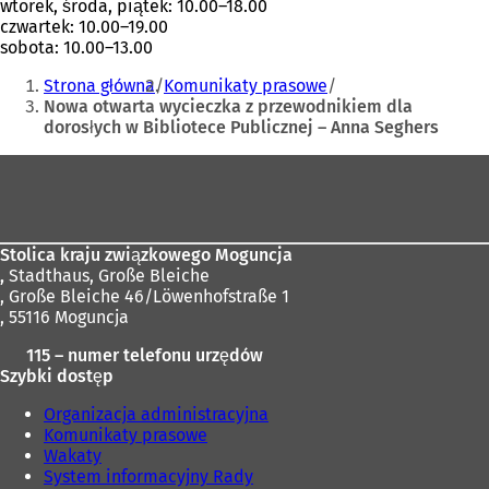
wtorek, środa, piątek: 10.00–18.00
czwartek: 10.00–19.00
sobota: 10.00–13.00
Jesteś
Strona główna
Komunikaty prasowe
tutaj:
Nowa otwarta wycieczka z przewodnikiem dla
dorosłych w Bibliotece Publicznej – Anna Seghers
Obszar
stóp
Stolica kraju związkowego Moguncja
,
Stadthaus, Große Bleiche
, Große Bleiche 46/Löwenhofstraße 1
, 55116 Moguncja
115 – numer telefonu urzędów
Szybki dostęp
Organizacja administracyjna
Komunikaty prasowe
Wakaty
System informacyjny Rady