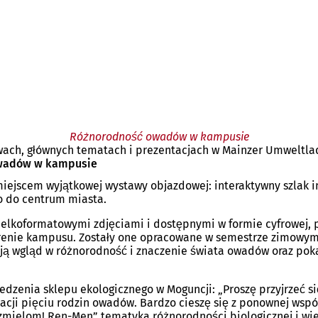
Różnorodność owadów w kampusie
awach, głównych tematach i prezentacjach w Mainzer Umweltla
owadów w kampusie
 miejscem wyjątkowej wystawy objazdowej: interaktywny szlak
o do centrum miasta.
ielkoformatowymi zdjęciami i dostępnymi w formie cyfrowej, 
enie kampusu. Zostały one opracowane w semestrze zimowym 2
ają wgląd w różnorodność i znaczenie świata owadów oraz pok
wiedzenia sklepu ekologicznego w Moguncji: „Proszę przyjrzeć
acji pięciu rodzin owadów. Bardzo cieszę się z ponownej wsp
zmielom! Ren-Men” tematyka różnorodności biologicznej i wi