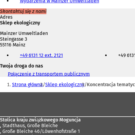
Wydarzenia w Mainzer Umweltladen
Skontaktuj się z nami
Adres
Sklep ekologiczny
Mainzer Umweltladen
Steingasse 3
55116 Mainz
Telefon,
+49 6131 12 ext. 2121
+49 6131
faks
i
Twoja droga do nas
adres
e-
Połączenie z transportem publicznym
(
mail
Jesteś
O
Strona główna
Sklep ekologiczny
Koncentracja tematy
t
tutaj:
w
Obszar
i
e
stóp
r
a
s
Stolica kraju związkowego Moguncja
i
,
Stadthaus, Große Bleiche
ę
, Große Bleiche 46/Löwenhofstraße 1