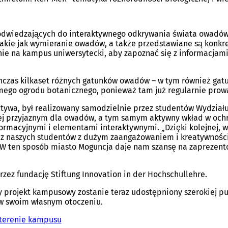
dwiedzających do interaktywnego odkrywania świata owadów. 
akie jak wymieranie owadów, a także przedstawiane są konkre
ie na kampus uniwersytecki, aby zapoznać się z informacjami 
zas kilkaset różnych gatunków owadów – w tym również gatunk
mego ogrodu botanicznego, ponieważ tam już regularnie prowa
atywa, był realizowany samodzielnie przez studentów Wydziału B
j przyjaznym dla owadów, a tym samym aktywny wkład w ochr
formacyjnymi i elementami interaktywnymi. „Dzięki kolejnej, 
z naszych studentów z dużym zaangażowaniem i kreatywnością,
. „W ten sposób miasto Moguncja daje nam szansę na zaprezen
zez fundację Stiftung Innovation in der Hochschullehre.
y projekt kampusowy zostanie teraz udostępniony szerokiej p
 w swoim własnym otoczeniu.
a terenie kampusu
(