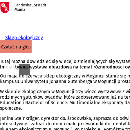
Do
strony
Przejdź do treści
głównej
Sklep ekologiczny
czytać na głos
Tutaj można dowiedzieć się więcej o zmieniających się wyst
Interaktywna wystawa objazdowa na temat różnorodności 
Od maja do czerwca sklep ekologiczny w Moguncji stanie się
kampusu Uniwersytetu Johanna Gutenberga w Moguncji prost
W sklepie ekologicznym w Moguncji trzy wieże wystawowe z w
rodzimych gatunków owadów, które zaobserwowano już na ter
Education i Bachelor of Science. Multimedialne eksponaty d
społeczne.
Janina Steinkrüger, dyrektor ds. środowiska, zaprasza do od
interaktywne i zabrać do domu małe przewodniki do identyfik
sklepem ekologicznym w Moguncji. Po projekcie „Pomóżmy tr