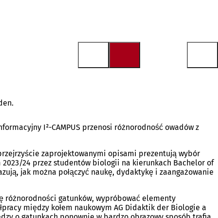
den.
 informacyjny I²-CAMPUS przenosi różnorodność owadów z
przejrzyście zaprojektowanymi opisami prezentują wybór
023/24 przez studentów biologii na kierunkach Bachelor of
azują, jak można połączyć naukę, dydaktykę i zaangażowanie
 się różnorodności gatunków, wypróbować elementy
ółpracy między kołem naukowym AG Didaktik der Biologie a
edzy o gatunkach ponownie w bardzo obrazowy sposób trafia