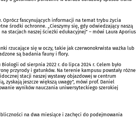
Oprócz fascynujących informacji na temat trybu życia
tne środki ochronne. „Cieszymy się, gdy odwiedzający naszą
na stacjach naszej ścieżki edukacyjnej” – mówi Laura Aporius
i rzucające się w oczy, takie jak czerwonokrwista ważka lub
dzone są badania fauny i flory.
iologii od sierpnia 2022 r. do lipca 2024 r. Celem było
onę przyrody i gatunków. Na terenie kampusu powstały różne
widocznej stacji naszej wystawy objazdowej w centrum
 zyskają jeszcze większą uwagę”, mówi prof. Daniel
towanie wyników nauczania uniwersyteckiego szerokiej
ubliczności na dwa miesiące i zachęci do podejmowania