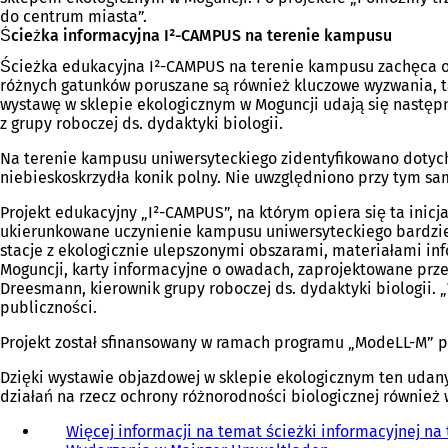
do centrum miasta”.
Ścieżka informacyjna I²-CAMPUS na terenie kampusu
Ścieżka edukacyjna I²-CAMPUS na terenie kampusu zachęca o
różnych gatunków poruszane są również kluczowe wyzwania, t
wystawę w sklepie ekologicznym w Moguncji udają się następn
z grupy roboczej ds. dydaktyki biologii.
Na terenie kampusu uniwersyteckiego zidentyfikowano dotychc
niebieskoskrzydła konik polny. Nie uwzględniono przy tym sa
Projekt edukacyjny „I²-CAMPUS”, na którym opiera się ta inicj
ukierunkowane uczynienie kampusu uniwersyteckiego bardzie
stacje z ekologicznie ulepszonymi obszarami, materiałami in
Moguncji, karty informacyjne o owadach, zaprojektowane prze
Dreesmann, kierownik grupy roboczej ds. dydaktyki biologii
publiczności.
Projekt został sfinansowany w ramach programu „ModeLL-M” pr
Dzięki wystawie objazdowej w sklepie ekologicznym ten udan
działań na rzecz ochrony różnorodności biologicznej również
Więcej informacji na temat ścieżki informacyjnej n