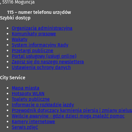
w
, 55116 Moguncja
n
115 – numer telefonu urzędów
o
Szybki dostęp
w
e
Organizacja administracyjna
j
Komunikaty prasowe
k
Wakaty
a
System informacyjny Rady
r
Przetargi publiczne
c
Portal usługowy (usługi online)
i
Zapisz się do naszego newslettera
e
Ustawienia ochrony danych
)
City Service
Mapa miasta
Hotspoty WLAN
Toalety publiczne
Informacje o rozkładzie jazdy
Przewodnik dotyczący karmienia piersią i zmiany pielu
Wejście awaryjne - gdzie dzieci mogą znaleźć pomoc
Kamery internetowe
Serwis zdjęć