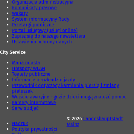
Organizacja administracyjna
e
i
Komunikaty prasowe
)
e
Wakaty
)
System informacyjny Rady
Przetargi publiczne
Portal usługowy (usługi online)
Zapisz się do naszego newslettera
Ustawienia ochrony danych
City Service
Mapa miasta
Hotspoty WLAN
Toalety publiczne
Informacje o rozkładzie jazdy
Przewodnik dotyczący karmienia piersią i zmiany
pieluszek
Wejście awaryjne - gdzie dzieci mogą znaleźć pomoc
Kamery internetowe
Serwis zdjęć
© 2026
Landeshauptstadt
Nadruk
Mainz
Polityka prywatności