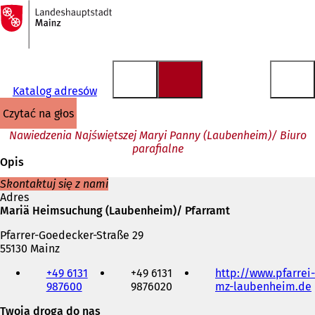
Do
strony
Przejdź do treści
głównej
Katalog adresów
czytać na głos
Nawiedzenia Najświętszej Maryi Panny (Laubenheim)/ Biuro
parafialne
Opis
Skontaktuj się z nami
Adres
Mariä Heimsuchung (Laubenheim)/ Pfarramt
Pfarrer-Goedecker-Straße 29
55130 Mainz
Telefon,
+49 6131
+49 6131
http://www.pfarrei-
faks
987600
9876020
mz-laubenheim.de
(
i
adres
Twoja droga do nas