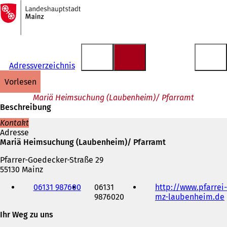
Zur
Startseite
Inhalt anspringen
Adressverzeichnis
vorlesen
Mariä Heimsuchung (Laubenheim)/ Pfarramt
Beschreibung
Kontakt
Adresse
Mariä Heimsuchung (Laubenheim)/ Pfarramt
Pfarrer-Goedecker-Straße 29
55130 Mainz
Telefon,
06131 987600
06131
http://www.pfarrei-
Fax
9876020
mz-laubenheim.de
(
und
E-
Ihr Weg zu uns
f
Mail-
f