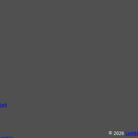
szek
© 2026
Lande