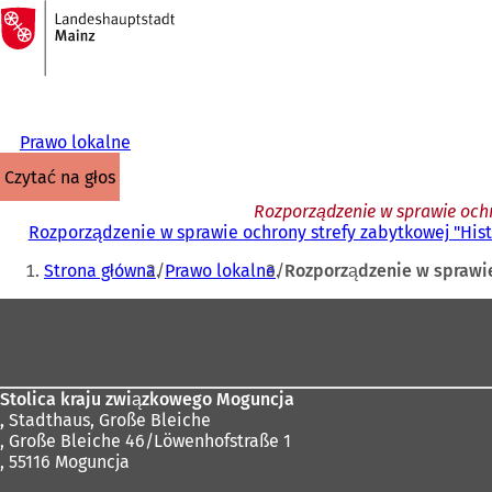
Do
strony
Przejdź do treści
głównej
Prawo lokalne
czytać na głos
Rozporządzenie w sprawie ochr
Rozporządzenie w sprawie ochrony strefy zabytkowej "Hist
Jesteś
Strona główna
Prawo lokalne
Rozporządzenie w sprawie
tutaj:
Obszar
stóp
Stolica kraju związkowego Moguncja
,
Stadthaus, Große Bleiche
, Große Bleiche 46/Löwenhofstraße 1
, 55116 Moguncja