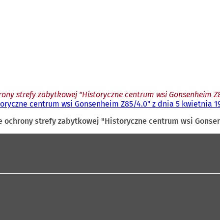
ony strefy zabytkowej "Historyczne centrum wsi Gonsenheim Z85/
oryczne centrum wsi Gonsenheim Z85/4.0" z dnia 5 kwietnia 19
 ochrony strefy zabytkowej "Historyczne centrum wsi Gonsenh