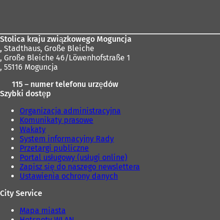
Obszar
stóp
Stolica kraju związkowego Moguncja
,
Stadthaus, Große Bleiche
, Große Bleiche 46/Löwenhofstraße 1
, 55116 Moguncja
115 – numer telefonu urzędów
Szybki dostęp
Organizacja administracyjna
Komunikaty prasowe
Wakaty
System informacyjny Rady
Przetargi publiczne
Portal usługowy (usługi online)
Zapisz się do naszego newslettera
Ustawienia ochrony danych
City Service
Mapa miasta
Hotspoty WLAN