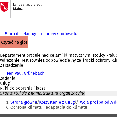
Do
strony
Przejdź do treści
głównej
Biuro ds. ekologii i ochrony środowiska
czytać na głos
Departament pracuje nad celami klimatycznymi stolicy kraju 
wdrażanie. Jest również odpowiedzialny za środki ochrony kl
Zarządzanie
Pan Paul Grünebach
Zadania
usługi
Pliki do pobrania i łącza
Skontaktuj się z nami
Struktura organizacyjna
Jesteś
Strona główna
Korzystanie z usługi
Twoja prośba od A d
tutaj:
Ochrona klimatu i adaptacja do klimatu