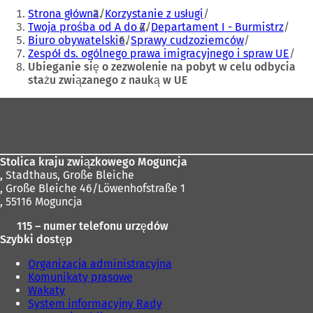
Jesteś
a
r
Strona główna
Korzystanie z usługi
tutaj:
s
a
Twoja prośba od A do Z
Departament I - Burmistrz
i
s
Biuro obywatelskie
Sprawy cudzoziemców
ę
i
Zespół ds. ogólnego prawa imigracyjnego i spraw UE
w
ę
Ubieganie się o zezwolenie na pobyt w celu odbycia
n
w
stażu związanego z nauką w UE
o
n
w
o
Obszar
e
w
stóp
j
e
k
j
a
k
Stolica kraju związkowego Moguncja
r
a
,
Stadthaus, Große Bleiche
c
r
, Große Bleiche 46/Löwenhofstraße 1
i
c
, 55116 Moguncja
e
i
)
e
115 – numer telefonu urzędów
)
Szybki dostęp
Organizacja administracyjna
Komunikaty prasowe
Wakaty
System informacyjny Rady