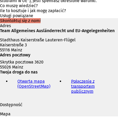
i
studiami w UE”), jeśli spełniasz określone warunki.
e
Co muszę wiedzieć?
r
Ile to kosztuje i jak mogę zapłacić?
a
Usługi powiązane
s
Skontaktuj się z nami
i
Adres
ę
Team Allgemeines Ausländerrecht und EU-Angelegenheiten
w
Stadthaus Kaiserstraße Lauteren-Flügel
n
Kaiserstraße 3
o
55116 Mainz
w
Adres pocztowy
e
j
Skrytka pocztowa 3620
k
55026 Mainz
a
Twoja droga do nas
r
c
Otwarta mapa
Połączenie z
i
(OpenStreetMap)
(
transportem
e
O
publicznym
(
)
t
O
w
t
Dostępność
i
w
e
i
Mapa
r
e