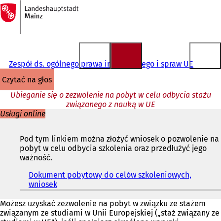
Do
strony
Przejdź do treści
głównej
Zespół ds. ogólnego prawa imigracyjnego i spraw UE
czytać na głos
Ubieganie się o zezwolenie na pobyt w celu odbycia stażu
związanego z nauką w UE
Usługi online
Pod tym linkiem można złożyć wniosek o pozwolenie na
pobyt w celu odbycia szkolenia oraz przedłużyć jego
ważność.
Dokument pobytowy do celów szkoleniowych,
wniosek
(
O
t
Możesz uzyskać zezwolenie na pobyt w związku ze stażem
w
związanym ze studiami w Unii Europejskiej („staż związany ze