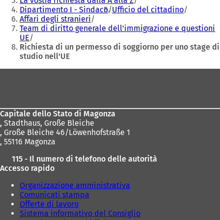
La vostra richiesta dalla A alla Z
n
n
Dipartimento I - Sindaco
Ufficio del cittadino
u
u
Affari degli stranieri
n
n
Team di diritto generale dell'immigrazione e questioni
a
a
UE
n
n
Richiesta di un permesso di soggiorno per uno stage di
u
u
studio nell'UE
o
o
v
v
Area
a
a
dei
s
s
c
c
piedi
h
h
Capitale dello Stato di Magonza
e
e
,
Stadthaus, Große Bleiche
d
d
, Große Bleiche 46/Löwenhofstraße 1
a
a
, 55116 Magonza
)
)
115 - Il numero di telefono delle autorità
Accesso rapido
Organizzazione amministrativa
Comunicati stampa
Offerte di lavoro
Sistema informativo del Consiglio