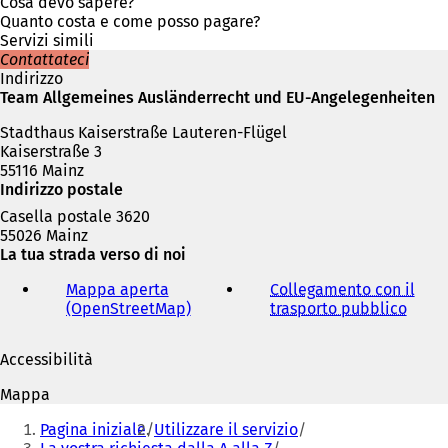
r
Cosa devo sapere?
e
Quanto costa e come posso pagare?
i
Servizi simili
n
Contattateci
u
Indirizzo
n
Team Allgemeines Ausländerrecht und EU-Angelegenheiten
a
Stadthaus Kaiserstraße Lauteren-Flügel
n
Kaiserstraße 3
u
55116 Mainz
o
Indirizzo postale
v
a
Casella postale 3620
s
55026 Mainz
c
La tua strada verso di noi
h
e
Mappa aperta
Collegamento con il
d
(OpenStreetMap)
(
trasporto pubblico
(
a
S
S
)
i
i
Accessibilità
a
a
p
p
Mappa
r
r
Siete
e
e
Pagina iniziale
Utilizzare il servizio
qui:
i
i