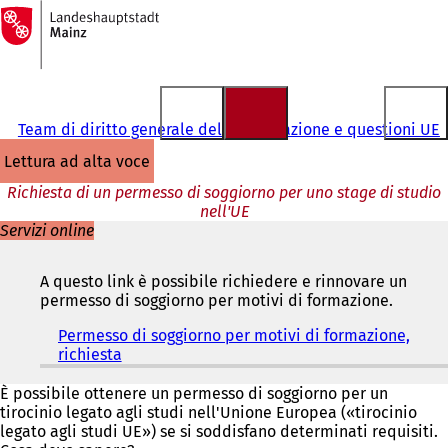
Alla
pagina
Vai al contenuto
iniziale
Team di diritto generale dell'immigrazione e questioni UE
lettura ad alta voce
Richiesta di un permesso di soggiorno per uno stage di studio
nell'UE
Servizi online
A questo link è possibile richiedere e rinnovare un
permesso di soggiorno per motivi di formazione.
Permesso di soggiorno per motivi di formazione,
richiesta
(
S
i
È possibile ottenere un permesso di soggiorno per un
a
tirocinio legato agli studi nell'Unione Europea («tirocinio
p
legato agli studi UE») se si soddisfano determinati requisiti.