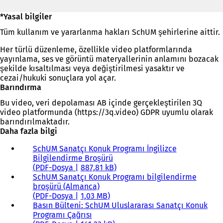
*Yasal bilgiler
Tüm kullanım ve yararlanma hakları SchUM şehirlerine aittir.
Her türlü düzenleme, özellikle video platformlarında
yayınlama, ses ve görüntü materyallerinin anlamını bozacak
şekilde kısaltılması veya değiştirilmesi yasaktır ve
cezai/hukuki sonuçlara yol açar.
Barındırma
Bu video, veri depolaması AB içinde gerçekleştirilen 3Q
video platformunda (https://3q.video) GDPR uyumlu olarak
barındırılmaktadır.
Daha fazla bilgi
SchUM Sanatçı Konuk Programı İngilizce
Bilgilendirme Broşürü
PDF
-Dosya
887,81 kB
SchUM Sanatçı Konuk Programı bilgilendirme
broşürü (Almanca)
PDF
-Dosya
1,03 MB
Basın Bülteni: SchUM Uluslararası Sanatçı Konuk
Programı Çağrısı