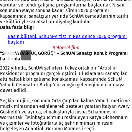
vardılar ve kendi çalışma programlarına başladılar. Nisan
sonundan Mayıs sonuna kadar süren 2026 programı
kapsamında, sanatçılar yerinde SchUM cemaatlerinin tarihi
ve kültürüyle sanatsal bir diyalog kurdular.
Daha fazla bilgi
Basın bülteni: SchUM-Artist in Residence 2026 programı
başladı
Belgesel film
"SHUM'A DAİR ÜÇ GÖRÜŞ" – SchUM Sanatçı Konuk Programı
hakkında
2022 yılında, SchUM şehirleri ilk kez ortak bir “Artist in
Residence” programı gerçekleştirdi. Uluslararası sanatçılar,
altı haftalık bir çalışma konaklaması kapsamında SchUM
Yahudi Cemaatler Birliği’nin zengin geleneğini ele almaya
davet edildi.
Seçkin bir jüri, sonunda Orta Çağ’dan kalma Yahudi metin ve
müzik mirasından esinlenerek besteler yaratan İtalyan Avery
Gosfield’ı ve ayrıca, el nakışlarıyla Juspa Schammes’in
Worms’taki “Minhagbuch”unu resimleyen Katya Oicherman’ı
ve çizimler ve fotoğraflarla üç şehrin mimari mirasını
belgeleyen Arjantinli Germán Morales’i seçti.