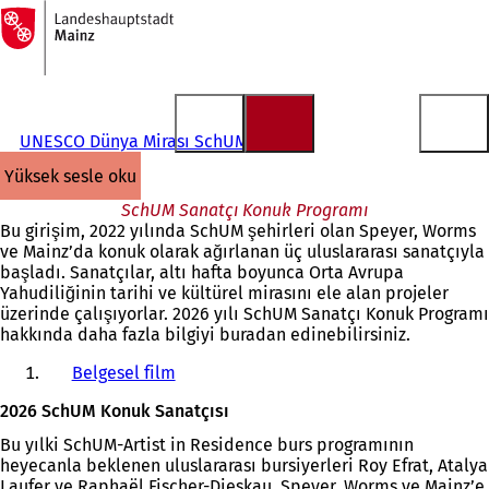
Ana
sayfaya
İçeriğe atla
UNESCO Dünya Mirası SchUM
yüksek sesle oku
SchUM Sanatçı Konuk Programı
Bu girişim, 2022 yılında SchUM şehirleri olan Speyer, Worms
ve Mainz’da konuk olarak ağırlanan üç uluslararası sanatçıyla
başladı. Sanatçılar, altı hafta boyunca Orta Avrupa
Yahudiliğinin tarihi ve kültürel mirasını ele alan projeler
üzerinde çalışıyorlar. 2026 yılı SchUM Sanatçı Konuk Programı
hakkında daha fazla bilgiyi buradan edinebilirsiniz.
Belgesel film
2026 SchUM Konuk Sanatçısı
Bu yılki SchUM-Artist in Residence burs programının
heyecanla beklenen uluslararası bursiyerleri Roy Efrat, Atalya
Laufer ve Raphaël Fischer-Dieskau, Speyer, Worms ve Mainz’e