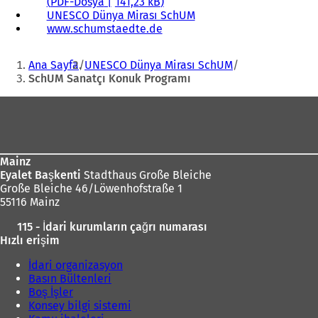
PDF
-Dosya
141,23 kB
UNESCO Dünya Mirası SchUM
www.schumstaedte.de
(
Y
Buradasınız:
e
Ana Sayfa
UNESCO Dünya Mirası SchUM
n
SchUM Sanatçı Konuk Programı
i
b
Ayak
i
bölgesi
r
s
e
Mainz
k
Eyalet Başkenti
Stadthaus Große Bleiche
m
Große Bleiche 46/Löwenhofstraße 1
e
55116 Mainz
d
e
115 - İdari kurumların çağrı numarası
a
Hızlı erişim
ç
ı
İdari organizasyon
l
Basın Bültenleri
ı
Boş İşler
r
Konsey bilgi sistemi
)