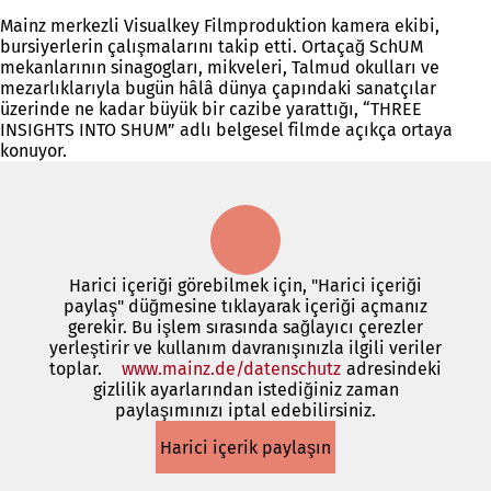
Mainz merkezli Visualkey Filmproduktion kamera ekibi,
bursiyerlerin çalışmalarını takip etti. Ortaçağ SchUM
mekanlarının sinagogları, mikveleri, Talmud okulları ve
mezarlıklarıyla bugün hâlâ dünya çapındaki sanatçılar
üzerinde ne kadar büyük bir cazibe yarattığı, “THREE
INSIGHTS INTO SHUM” adlı belgesel filmde açıkça ortaya
konuyor.
Harici içeriği görebilmek için, "Harici içeriği
paylaş" düğmesine tıklayarak içeriği açmanız
gerekir. Bu işlem sırasında sağlayıcı çerezler
yerleştirir ve kullanım davranışınızla ilgili veriler
toplar.
www.mainz.de/datenschutz
(Yeni
adresindeki
gizlilik ayarlarından istediğiniz zaman
bir
paylaşımınızı iptal edebilirsiniz.
sekmede
açılır)
Harici içerik paylaşın