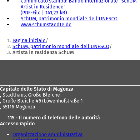
Comunicato stampa: Bando internazionale “SchUM
Artist in Residence”
PDF
-File
141,23 kB
SchUM, patrimonio mondiale dell'UNESCO
www.schumstaedte.de
(
S
Siete
i
Pagina iniziale
a
qui:
SchUM, patrimonio mondiale dell'UNESCO
p
Artista in residenza SchUM
r
e
Area
i
dei
n
u
piedi
n
Capitale dello Stato di Magonza
a
,
Stadthaus, Große Bleiche
n
, Große Bleiche 46/Löwenhofstraße 1
u
, 55116 Magonza
o
v
115 - Il numero di telefono delle autorità
a
Accesso rapido
s
c
Organizzazione amministrativa
h