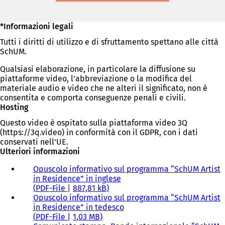
una
nuova
scheda)
*Informazioni legali
Tutti i diritti di utilizzo e di sfruttamento spettano alle città
SchUM.
Qualsiasi elaborazione, in particolare la diffusione su
piattaforme video, l’abbreviazione o la modifica del
materiale audio e video che ne alteri il significato, non è
consentita e comporta conseguenze penali e civili.
Hosting
Questo video è ospitato sulla piattaforma video 3Q
(https://3q.video) in conformità con il GDPR, con i dati
conservati nell'UE.
Ulteriori informazioni
Opuscolo informativo sul programma “SchUM Artist
in Residence” in inglese
PDF
-File
887,81 kB
Opuscolo informativo sul programma “SchUM Artist
in Residence” in tedesco
PDF
-File
1,03 MB