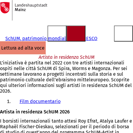
Alla
pagina
Vai al contenuto
iniziale
SchUM, patrimonio mondiale dell'UNESCO
lettura ad alta voce
Artista in residenza SchUM
L’iniziativa è partita nel 2022 con tre artisti internazionali
ospiti nelle città SchUM di Spira, Worms e Magonza. Per sei
settimane lavorano a progetti incentrati sulla storia e sul
patrimonio culturale dell’ebraismo mitteleuropeo. Scoprite
qui ulteriori informazioni sugli artisti in residenza SchUM del
2026.
Film documentario
Artista in residenza SchUM 2026
I borsisti internazionali tanto attesi Roy Efrat, Atalya Laufer e
Raphaël Fischer-Dieskau, selezionati per il periodo di borsa
di studio di quest’anno del programma SchUM-Artist in