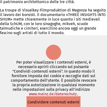
il patrimonio architettonico delle tre città.
La troupe di Visualkey Filmproduktion di Magonza ha seguito
il lavoro dei borsisti. Il documentario «THREE INSIGHTS INTO
SHUM» mette chiaramente in luce quanto i siti medievali
della SchUM, con le loro sinagoghe, mikveh, scuole
talmudiche e cimiteri, esercitino ancora oggi un grande
fascino sugli artisti di tutto il mondo.
Per poter visualizzare i contenuti esterni, è
necessario aprirli cliccando sul pulsante
"Condividi contenuti esterni". In questo modo il
fornitore imposta dei cookie e raccoglie dati sul
comportamento dell'utente. È possibile revocare
la propria autorizzazione in qualsiasi momento
nelle impostazioni sulla privacy all'indirizzo
www.mainz.de/datenschutz
(Si
.
apre
Condividere contenuti esterni
in