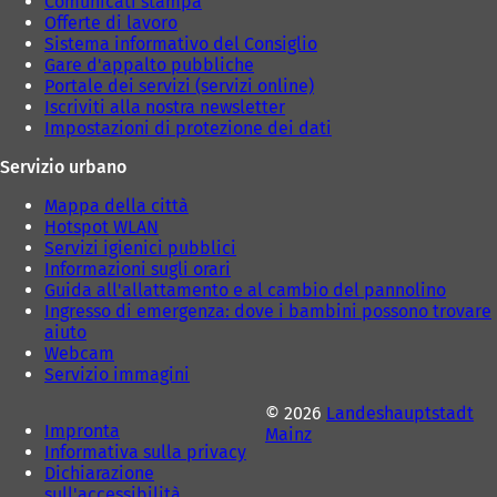
Comunicati stampa
e
Offerte di lavoro
d
Sistema informativo del Consiglio
a
Gare d'appalto pubbliche
)
Portale dei servizi (servizi online)
Iscriviti alla nostra newsletter
Impostazioni di protezione dei dati
Servizio urbano
Mappa della città
Hotspot WLAN
Servizi igienici pubblici
Informazioni sugli orari
Guida all'allattamento e al cambio del pannolino
Ingresso di emergenza: dove i bambini possono trovare
aiuto
Webcam
Servizio immagini
© 2026
Landeshauptstadt
Impronta
Mainz
Informativa sulla privacy
Dichiarazione
sull'accessibilità