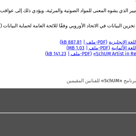
غيير الذي يشوه المعنى للمواد الصوتية والمرئية، ويؤدي ذلك إلى عواقب ج
PDF
-ملف
887,81 kB
PDF
-ملف
1,03 MB
PDF
-ملف
141,23 kB
برنامج «SchUM» للفنانين المقيمين