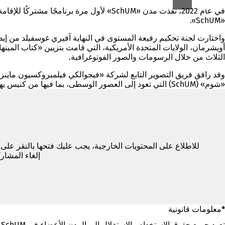
في عام 2022، نفذت مدن «SchUM» لأول مرة بر
«SchUM».
واختارت لجنة تحكيم رفيعة المستوى في النهاية آفيري غوسفيلد من إيطا
أويشرمان، الولايات المتحدة الأمريكية، التي قامت بتزيين «كتاب المي
الثلاث من خلال الرسومات والصور الفوتوغرافية.
«شوم» (SchUM) التي تعود إلى العصور الوسطى، بما فيها من كنيس يهودي وميكفين ومدارس التلمود والمقابر، على الفنانين والفنانات في جميع أنحاء العالم حتى يومنا هذا.
للاطلاع على المحتويات الخارجية، يجب عليك فتحها بالنقر على
إلغاء المشار
*معلومات قانونية
تعود جميع حقوق الاستخدام والاستغلال إلى المدن الأعضاء في SchUM.