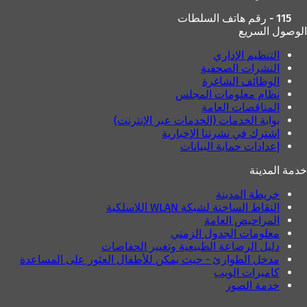
ب
115 - رقم هاتف السلطات
و
الوصول السريع
ي
ب
التنظيم الإداري
ج
النشرات الصحفية
د
الوظائف الشاغرة
ي
نظام معلومات المجلس
د
المناقصات العامة
ة
بوابة الخدمات (الخدمات عبر الإنترنت)
)
اشترك في نشرتنا الإخبارية
إعدادات حماية البيانات
خدمة المدينة
خريطة المدينة
النقاط الساخنة لشبكة WLAN اللاسلكية
المراحيض العامة
معلومات الجدول الزمني
دليل الرضاعة الطبيعية وتغيير الحفاضات
مدخل الطوارئ - حيث يمكن للأطفال العثور على المساعدة
كاميرات الويب
خدمة الصور