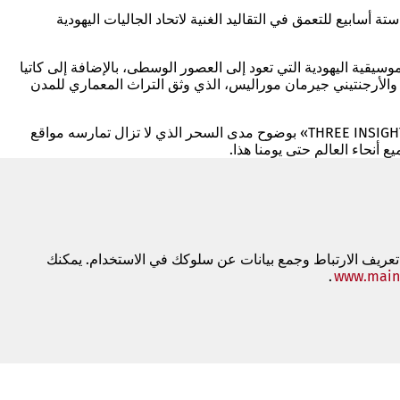
مل مدتها ستة أسابيع للتعمق في التقاليد الغنية لاتحاد الجاليات اليهودية
يقية اليهودية التي تعود إلى العصور الوسطى، بالإضافة إلى كاتيا
 والأرجنتيني جيرمان موراليس، الذي وثق التراث المعماري للمدن
وقد رافق فريق التصوير التابع لشركة «فيجوالكي فيلمبروكسيون ماينز» أعمال الحاصلين على المنحة. ويُبرز الفيلم الوثائقي «THREE INSIGHTS INTO SHUM» بوضوح مدى السحر الذي لا تزال تمارسه مواقع
 تعريف الارتباط وجمع بيانات عن سلوكك في الاستخدام. يمكنك
www.main
.
(يفتح
في
علامة
تبويب
جديدة)