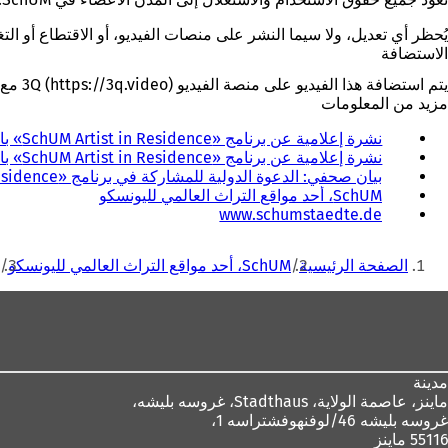
يُحظر أي تعديل، ولا سيما النشر على منصات الفيديو، أو الاقتطاع أو الت
الاستضافة
يتم استضافة هذا الفيديو على منصة الفيديو 3Q (https://3q.video) مع تخزين البيانات في الاتحاد الأوروبي وفقًا للائحة العامة لحماية البيانات (GDPR).
مزيد من المعلومات
نشرة إعلامية عن برنامج «SchUM Artist in Residence» باللغة الإنجليزية
نشرة إعلامية عن برنامج «SchUM Artist in Residence» باللغة الألمانية
بيان صحفي: الدعوة الدولية للمشاركة في برنامج «SchUM Artist in Residence»
SchUM، أحد مواقع التراث العالمي لليونسكو
(
www.schumstaedte.de
ي
أنت
ف
الصفحة الرئيسية
SchUM، أحد مواقع التراث العالمي لليونسكو
ت
هنا
ح
منطقة
ف
القدم
ي
ع
ل
مدينة
ا
ماينز، عاصمة الولاية،
Stadthaus، غروسه بليشه،
م
غروسه بليشه 46/لوفنهوفشتراسه 1،
ة
55116 ماينز
ت