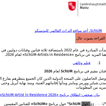
إلى
الصفحة
الانتقال إلى المحتوى
الرئيسية
SchUM، أحد مواقع التراث العالمي لليونسكو
القراءة بصوت عالٍ
هنا المزيد عن برنامج «SchUM-Artists in Residence» لعام 2026.
فيلم وثائقي
فنان مقيم في برنامج SchUM لعام 2026
مدن شباير وورمز وماينز وبدأوا إقاماتهم الفنية. ومنذ نهاية أبريل وحتى نهاية مايو 2026، انخرطوا في العمل الفني الميداني للتفاعل مع تاريخ وثقا
مزيد من المعلومات
بيان صحفي: انطلاق برنامج «SchUM-Artist in Residence 2026»
"ثلاث رؤى حول SchUM" حول برنامج «SchUM» للفنانين المقيمين