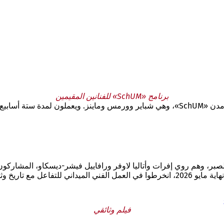
برنامج «SchUM» للفنانين المقيمين
بدأت المبادرة في عام 2022 باستضافة ثلاثة فنانين وفنانات دوليين في مدن «SchUM»، وهي شبا
فة مجتمعات «SchUM».
فيلم وثائقي