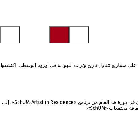
ير وورمس وماينز. ويعملون لمدة ستة أسابيع على مشاريع تتناول تاريخ وتراث اليهودية في أوروبا الوسطى. اكتشفوا
وصل الحاصلون على المنحة الدولية الذين كان الجميع ينتظرهم بفارغ الصبر، وهم روي إفرات وأتاليا لاوفر ورافاييل فيشر-ديسكاو، المشاركون في دورة هذا العام من برنامج «SchUM-Artist in Residence»، إلى