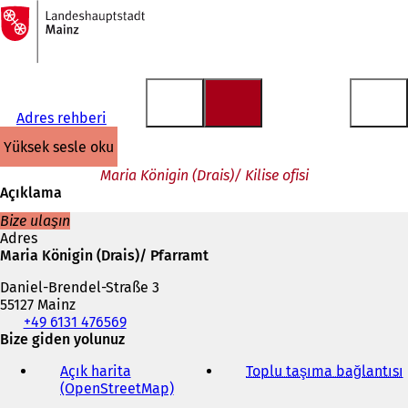
Ana
sayfaya
İçeriğe atla
Adres rehberi
yüksek sesle oku
Maria Königin (Drais)/ Kilise ofisi
Açıklama
Bize ulaşın
Adres
Maria Königin (Drais)/ Pfarramt
Daniel-Brendel-Straße 3
55127 Mainz
Telefon,
+49 6131 476569
faks
Bize giden yolunuz
ve
Açık harita
Toplu taşıma bağlantısı
(
e-
(OpenStreetMap)
(
posta
Y