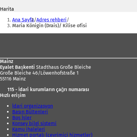
adresi
e
Harita
n
i
Buradasınız:
i
Ana Sayfa
Adres rehberi
b
i
Maria Königin (Drais)/ Kilise ofisi
i
r
Ayak
s
bölgesi
e
k
m
Mainz
e
Eyalet Başkenti
Stadthaus Große Bleiche
d
Große Bleiche 46/Löwenhofstraße 1
e
55116 Mainz
a
ç
ı
115 - İdari kurumların çağrı numarası
ı
l
Hızlı erişim
l
ı
ı
İdari organizasyon
r
)
Basın Bültenleri
)
Boş İşler
Konsey bilgi sistemi
Kamu ihaleleri
Hizmet portalı (çevrimiçi hizmetler)