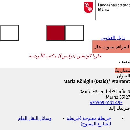
إلى
الصفحة
الانتقال إلى المحتوى
الرئيسية
دليل العناوين
القراءة بصوت عالٍ
ماريا كونيغين (درايس)/ مكتب الأبرشية
وصف
اتصل بنا
العنوان
Maria Königin (Drais)/ Pfarramt
Daniel-Brendel-Straße 3
55127 Mainz
+49 6131 476569
الهاتف
والفاكس
طريقك إلينا
وعنوان
خريطة مفتوحة (خريطة
وسائل النقل العام
(
البريد
الشارع المفتوح)
(
ي
الإلكتروني
ي
ف