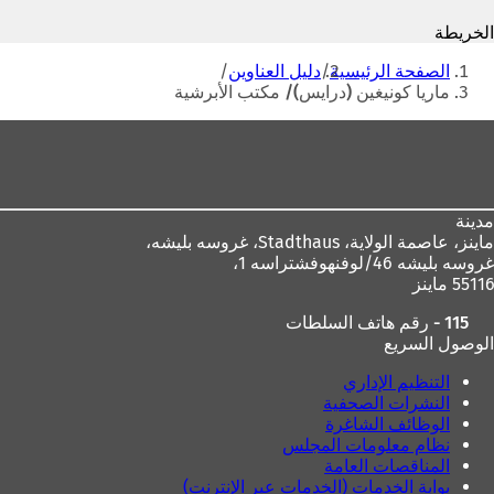
ف
ت
الخريطة
ت
ح
أنت
ح
ف
الصفحة الرئيسية
دليل العناوين
ف
ي
هنا
ماريا كونيغين (درايس)/ مكتب الأبرشية
ي
ع
ع
ل
منطقة
ل
ا
القدم
ا
م
م
ة
ة
ت
مدينة
ت
ب
ماينز، عاصمة الولاية،
Stadthaus، غروسه بليشه،
ب
و
غروسه بليشه 46/لوفنهوفشتراسه 1،
و
ي
55116 ماينز
ي
ب
ب
ج
115 - رقم هاتف السلطات
ج
د
الوصول السريع
د
ي
ي
د
التنظيم الإداري
د
ة
النشرات الصحفية
ة
)
الوظائف الشاغرة
)
نظام معلومات المجلس
المناقصات العامة
بوابة الخدمات (الخدمات عبر الإنترنت)