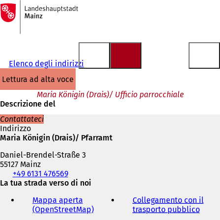
Alla
pagina
Vai al contenuto
iniziale
Elenco degli indirizzi
lettura ad alta voce
Maria Königin (Drais)/ Ufficio parrocchiale
Descrizione del
Contattateci
Indirizzo
Maria Königin (Drais)/ Pfarramt
Daniel-Brendel-Straße 3
55127 Mainz
Telefono,
+49 6131 476569
fax
La tua strada verso di noi
e
Mappa aperta
Collegamento con il
indirizzo
(OpenStreetMap)
(
trasporto pubblico
(
e-
S
S