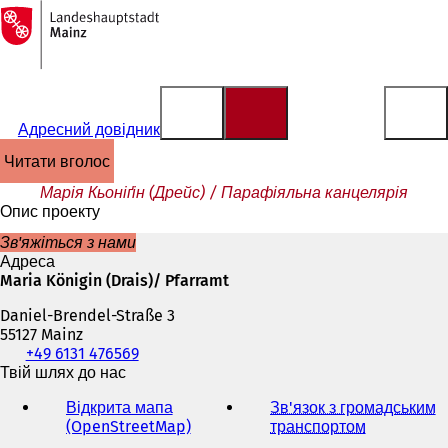
На
головну
Перейти до змісту
сторінку
Адресний довідник
читати вголос
Марія Кьоніґін (Дрейс) / Парафіяльна канцелярія
Опис проекту
Зв'яжіться з нами
Адреса
Maria Königin (Drais)/ Pfarramt
Daniel-Brendel-Straße 3
55127 Mainz
Телефон,
+49 6131 476569
факс
Твій шлях до нас
та
Відкрита мапа
Зв'язок з громадським
адреса
(OpenStreetMap)
(
транспортом
(
електронної
В
В