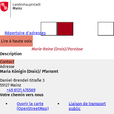
Vers
la
Accéder au contenu
page
d'accueil
Répertoire d'adresses
lire à haute voix
Marie-Reine (Drais)/Paroisse
Description
Contact
Adresse
Maria Königin (Drais)/ Pfarramt
Daniel-Brendel-Straße 3
55127 Mainz
Téléphone,
+49 6131 476569
fax
Votre chemin vers nous
et
Ouvrir la carte
Liaison de transport
adresse
(OpenStreetMap)
(
public
(
électronique
S
S