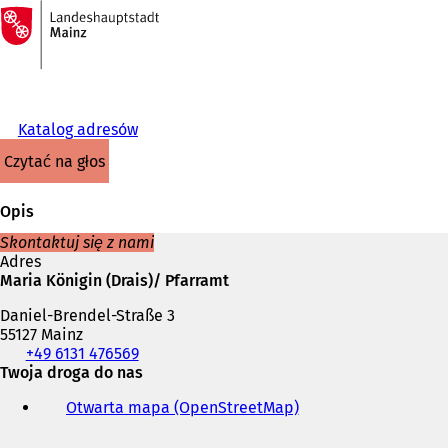
Do
strony
Przejdź do treści
głównej
Katalog adresów
czytać na głos
Opis
Skontaktuj się z nami
Adres
Maria Königin (Drais)/ Pfarramt
Daniel-Brendel-Straße 3
55127 Mainz
Telefon,
+49 6131 476569
faks
Twoja droga do nas
i
Otwarta mapa (OpenStreetMap)
(
adres
O
e-
t