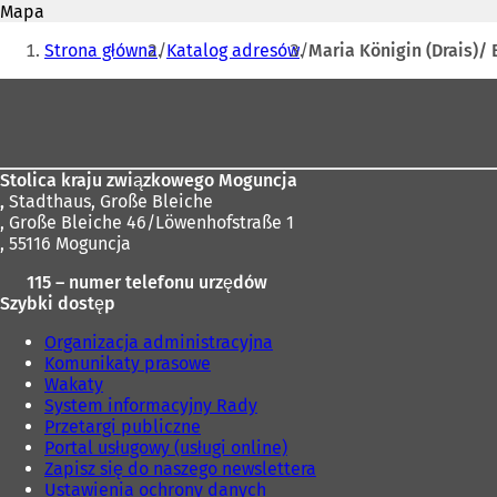
mail
Mapa
w
Jesteś
i
Strona główna
Katalog adresów
Maria Königin (Drais)/ 
e
tutaj:
r
Obszar
a
stóp
s
i
ę
Stolica kraju związkowego Moguncja
w
,
Stadthaus, Große Bleiche
n
, Große Bleiche 46/Löwenhofstraße 1
o
, 55116 Moguncja
w
e
115 – numer telefonu urzędów
j
Szybki dostęp
k
a
Organizacja administracyjna
r
Komunikaty prasowe
c
Wakaty
i
System informacyjny Rady
e
Przetargi publiczne
)
Portal usługowy (usługi online)
Zapisz się do naszego newslettera
Ustawienia ochrony danych