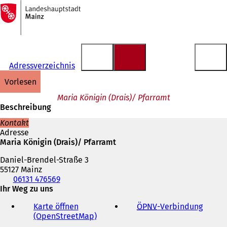
Zur
Startseite
Inhalt anspringen
Adressverzeichnis
vorlesen
Maria Königin (Drais)/ Pfarramt
Beschreibung
Kontakt
Adresse
Maria Königin (Drais)/ Pfarramt
Daniel-Brendel-Straße 3
55127 Mainz
Telefon,
06131 476569
Fax
Ihr Weg zu uns
und
Karte öffnen
ÖPNV
-Verbindung
(
E-
(OpenStreetMap)
(
Ö
Mail-
Ö
f