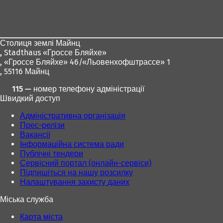
Зона
для
ніг
Столиця землі Майнц
,
Stadthaus «Гроссе Бляйхе»
, «Гроссе Бляйхе» 46/«Льовенхофштрассе» 1
, 55116 Майнц
115 — номер телефону адміністрації
Швидкий доступ
Адміністративна організація
Прес-релізи
Вакансії
Інформаційна система ради
Публічні тендери
Сервісний портал (онлайн-сервіси)
Підпишіться на нашу розсилку
Налаштування захисту даних
Міська служба
Карта міста