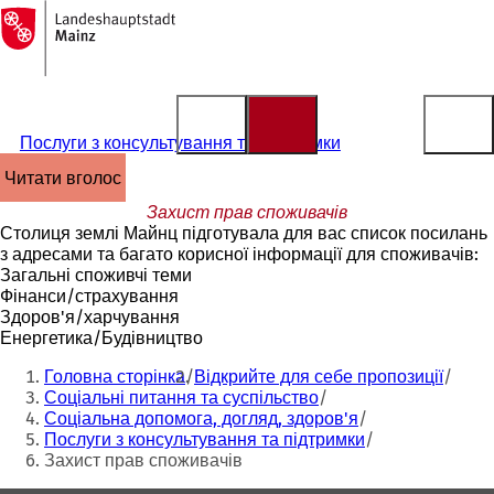
На
головну
Перейти до змісту
сторінку
Послуги з консультування та підтримки
читати вголос
Захист прав споживачів
Столиця землі Майнц підготувала для вас список посилань
з адресами та багато корисної інформації для споживачів:
Загальні споживчі теми
Фінанси/страхування
Здоров'я/харчування
Енергетика/Будівництво
Ти
Головна сторінка
Відкрийте для себе пропозиції
тут:
Соціальні питання та суспільство
Соціальна допомога, догляд, здоров'я
Послуги з консультування та підтримки
Захист прав споживачів