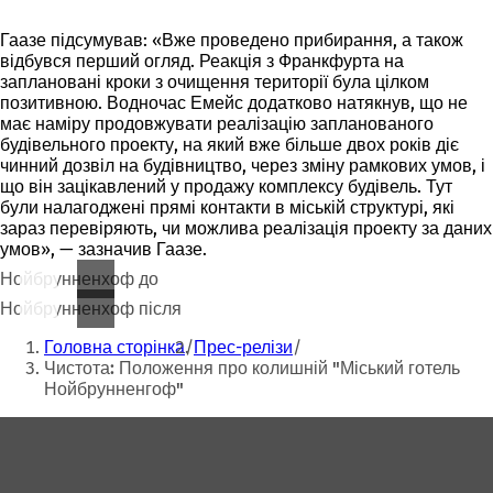
Гаазе підсумував: «Вже проведено прибирання, а також
відбувся перший огляд. Реакція з Франкфурта на
заплановані кроки з очищення території була цілком
позитивною. Водночас Емейс додатково натякнув, що не
має наміру продовжувати реалізацію запланованого
будівельного проекту, на який вже більше двох років діє
чинний дозвіл на будівництво, через зміну рамкових умов, і
що він зацікавлений у продажу комплексу будівель. Тут
були налагоджені прямі контакти в міській структурі, які
зараз перевіряють, чи можлива реалізація проекту за даних
умов», — зазначив Гаазе.
Нойбрунненхоф до
Нойбрунненхоф після
Ти
Головна сторінка
Прес-релізи
тут:
Чистота: Положення про колишній "Міський готель
Нойбрунненгоф"
Зона
для