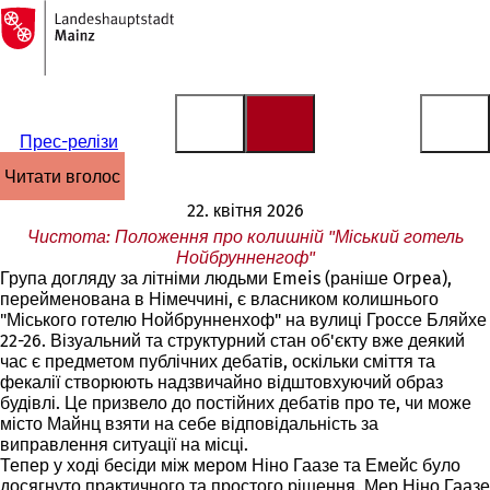
На
головну
Перейти до змісту
сторінку
Прес-релізи
читати вголос
22. квітня 2026
Чистота: Положення про колишній "Міський готель
Нойбрунненгоф"
Група догляду за літніми людьми Emeis (раніше Orpea),
перейменована в Німеччині, є власником колишнього
"Міського готелю Нойбрунненхоф" на вулиці Гроссе Бляйхе
22-26. Візуальний та структурний стан об'єкту вже деякий
час є предметом публічних дебатів, оскільки сміття та
фекалії створюють надзвичайно відштовхуючий образ
будівлі. Це призвело до постійних дебатів про те, чи може
місто Майнц взяти на себе відповідальність за
виправлення ситуації на місці.
Тепер у ході бесіди між мером Ніно Гаазе та Емейс було
досягнуто практичного та простого рішення. Мер Ніно Гаазе