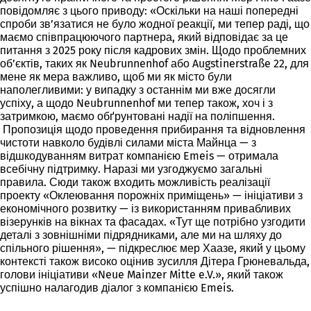
повідомляє з цього приводу: «Оскільки на наші попередні
спроби зв’язатися не було жодної реакції, ми тепер раді, що
маємо співпрацюючого партнера, який відповідає за це
питання з 2025 року після кадрових змін. Щодо проблемних
об’єктів, таких як Neubrunnenhof або Augstinerstraße 22, для
мене як мера важливо, щоб ми як місто були
наполегливими: у випадку з останнім ми вже досягли
успіху, а щодо Neubrunnenhof ми тепер також, хоч і з
затримкою, маємо обґрунтовані надії на поліпшення.
Пропозиція щодо проведення прибирання та відновлення
чистоти навколо будівлі силами міста Майнца — з
відшкодуванням витрат компанією Emeis — отримала
всебічну підтримку. Наразі ми узгоджуємо загальні
правила. Сюди також входить можливість реалізації
проекту «Оклеювання порожніх приміщень» — ініціативи з
економічного розвитку — із використанням привабливих
візерунків на вікнах та фасадах. «Тут ще потрібно узгодити
деталі з зовнішніми підрядниками, але ми на шляху до
спільного рішення», — підкреслює мер Хаазе, який у цьому
контексті також високо оцінив зусилля Дітера Грюневальда,
голови ініціативи «Neue Mainzer Mitte e.V.», який також
успішно налагодив діалог з компанією Emeis.