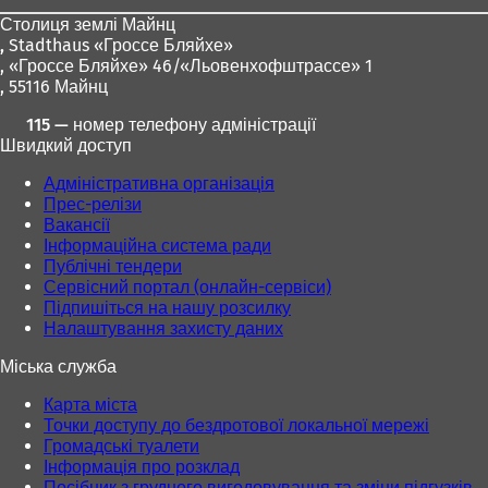
ніг
Столиця землі Майнц
,
Stadthaus «Гроссе Бляйхе»
, «Гроссе Бляйхе» 46/«Льовенхофштрассе» 1
, 55116 Майнц
115 — номер телефону адміністрації
Швидкий доступ
Адміністративна організація
Прес-релізи
Вакансії
Інформаційна система ради
Публічні тендери
Сервісний портал (онлайн-сервіси)
Підпишіться на нашу розсилку
Налаштування захисту даних
Міська служба
Карта міста
Точки доступу до бездротової локальної мережі
Громадські туалети
Інформація про розклад
Посібник з грудного вигодовування та зміни підгузків