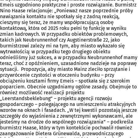
Emeis uzgodniono praktyczne i proste rozwiązanie. Burmistrz
Nino Haase relacjonuje: „Ponieważ nasze poprzednie próby
nawiązania kontaktu nie spotkały się z żadną reakcją,
cieszymy się teraz, że mamy współpracującą osobę
kontaktową, która od 2025 roku pełni tę funkcję w wyniku
zmian kadrowych. W przypadku obiektów problemowych,
takich jak Neubrunnenhof czy Augstinerstraße 22, jako
burmistrzowi zależy mi na tym, aby miasto wykazało się
wytrwałością: w przypadku tego drugiego obiektu
odnieśliśmy już sukces, a w przypadku Neubrunnenhof mamy
teraz, choć z opóźnieniem, uzasadnione nadzieje na poprawę
sytuacji. Propozycja, aby miasto Mainz zleciło sprzątanie i
przywrócenie czystości w otoczeniu budynku – przy
obciążeniu kosztami firmy Emeis – spotkała się z szerokim
poparciem. Obecnie uzgadniamy ogólne zasady. Obejmuje to
również możliwość realizacji projektu
„Leerstandsbeklebung” – projektu agencji rozwoju
gospodarczego – polegającego na umieszczeniu atrakcyjnych
wzorów na oknach i fasadach. „W tej kwestii pozostają jeszcze
szczegóły do wyjaśnienia z zewnętrznymi wykonawcami, ale
jesteśmy na drodze do wspólnego rozwiązania” – podkreśla
burmistrz Haase, który w tym kontekście pochwalił również
zaangażowanie Dietera Grünewalda, przewodniczącego