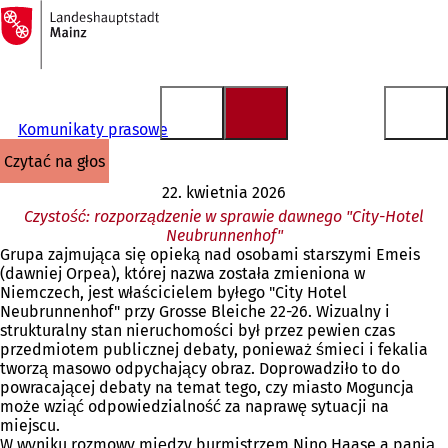
Do
strony
Przejdź do treści
głównej
Komunikaty prasowe
czytać na głos
22. kwietnia 2026
Czystość: rozporządzenie w sprawie dawnego "City-Hotel
Neubrunnenhof"
Grupa zajmująca się opieką nad osobami starszymi Emeis
(dawniej Orpea), której nazwa została zmieniona w
Niemczech, jest właścicielem byłego "City Hotel
Neubrunnenhof" przy Grosse Bleiche 22-26. Wizualny i
strukturalny stan nieruchomości był przez pewien czas
przedmiotem publicznej debaty, ponieważ śmieci i fekalia
tworzą masowo odpychający obraz. Doprowadziło to do
powracającej debaty na temat tego, czy miasto Moguncja
może wziąć odpowiedzialność za naprawę sytuacji na
miejscu.
W wyniku rozmowy między burmistrzem Nino Haase a panią