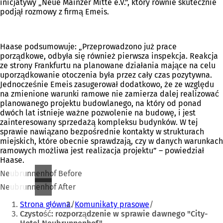
inicjatywy „Neue Mainzer Mitte e.V.”, który równie skutecznie
podjął rozmowy z firmą Emeis.
Haase podsumowuje: „Przeprowadzono już prace
porządkowe, odbyła się również pierwsza inspekcja. Reakcja
ze strony Frankfurtu na planowane działania mające na celu
uporządkowanie otoczenia była przez cały czas pozytywna.
Jednocześnie Emeis zasugerował dodatkowo, że ze względu
na zmienione warunki ramowe nie zamierza dalej realizować
planowanego projektu budowlanego, na który od ponad
dwóch lat istnieje ważne pozwolenie na budowę, i jest
zainteresowany sprzedażą kompleksu budynków. W tej
sprawie nawiązano bezpośrednie kontakty w strukturach
miejskich, które obecnie sprawdzają, czy w danych warunkach
ramowych możliwa jest realizacja projektu” – powiedział
Haase.
Neubrunnenhof Before
Neubrunnenhof After
Jesteś
Strona główna
Komunikaty prasowe
tutaj:
Czystość: rozporządzenie w sprawie dawnego "City-