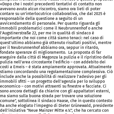
«Dopo che i nostri precedenti tentativi di contatto non
avevano avuto alcun riscontro, siamo ora lieti di poter
contare su un’interlocutrice collaborativa, che dal 2025 è
responsabile della questione a seguito di un
avvicendamento di personale. Per quanto riguarda gli
immobili problematici come il Neubrunnenhof o anche
l’Augstinerstraße 22, per me in qualità di sindaco è
importante che noi come città siamo tenaci: nel caso di
quest’ultimo abbiamo già ottenuto risultati positivi, mentre
per il Neubrunnenhof abbiamo ora, seppur in ritardo,
fondate speranze di miglioramento. La proposta di far
eseguire dalla città di Magonza la pulizia e il ripristino della
pulizia nell’area circostante l’edificio – con addebito dei
costi a Emeis – è stata ampiamente approvata. Attualmente
stiamo concordando una regolamentazione complessiva. Ciò
include anche la possibilità di realizzare l’adesivo per gli
immobili sfitti – un progetto dell’agenzia per lo sviluppo
economico – con motivi attraenti su finestre e facciate. Ci
sono ancora dettagli da chiarire con gli appaltatori esterni,
ma siamo sulla buona strada per trovare una soluzione
comune", sottolinea il sindaco Haase, che in questo contesto
ha anche elogiato l'impegno di Dieter Grünewald, presidente
dell'iniziativa "Neue Mainzer Mitte e.V.", che ha cercato con