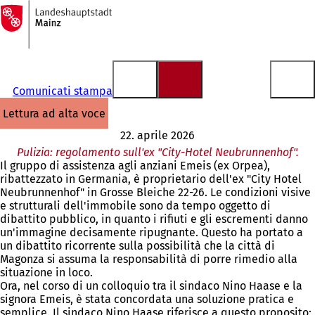
Alla
pagina
Vai al contenuto
iniziale
Comunicati stampa
lettura ad alta voce
22. aprile 2026
Pulizia: regolamento sull'ex "City-Hotel Neubrunnenhof".
Il gruppo di assistenza agli anziani Emeis (ex Orpea),
ribattezzato in Germania, è proprietario dell'ex "City Hotel
Neubrunnenhof" in Grosse Bleiche 22-26. Le condizioni visive
e strutturali dell'immobile sono da tempo oggetto di
dibattito pubblico, in quanto i rifiuti e gli escrementi danno
un'immagine decisamente ripugnante. Questo ha portato a
un dibattito ricorrente sulla possibilità che la città di
Magonza si assuma la responsabilità di porre rimedio alla
situazione in loco.
Ora, nel corso di un colloquio tra il sindaco Nino Haase e la
signora Emeis, è stata concordata una soluzione pratica e
semplice. Il sindaco Nino Haase riferisce a questo proposito: