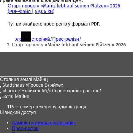
права належать відповідним митцям.
Старт проекту «Mainz lebt auf seinen Plätzen» 2026
PDF
-Файл
59,06 kB
Тут ви знайдете прес-реліз у форматі PDF.
Ти
Головна сторінка
Прес-релізи
тут:
Старт проекту «Mainz lebt auf seinen Plätzen» 2026
Зона
для
ніг
Столиця землі Майнц
,
Stadthaus «Гроссе Бляйхе»
, «Гроссе Бляйхе» 46/«Льовенхофштрассе» 1
, 55116 Майнц
115 — номер телефону адміністрації
Швидкий доступ
Адміністративна організація
Прес-релізи