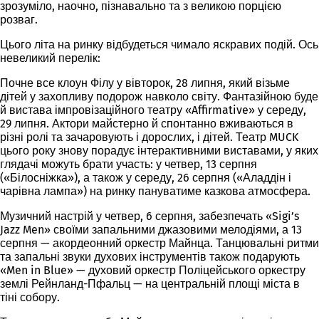
зрозуміло, наочно, пізнавально та з великою порцією
розваг.
Цього літа на ринку відбудеться чимало яскравих подій. Ось
невеликий перелік:
Почне все клоун Філу у вівторок, 28 липня, який візьме
дітей у захопливу подорож навколо світу. Фантазійною буде
й вистава імпровізаційного театру «Affirmative» у середу,
29 липня. Актори майстерно й спонтанно вживаються в
різні ролі та зачаровують і дорослих, і дітей. Театр MUCK
цього року знову порадує інтерактивними виставами, у яких
глядачі можуть брати участь: у четвер, 13 серпня
(«Білосніжка»), а також у середу, 26 серпня («Аладдін і
чарівна лампа») на ринку пануватиме казкова атмосфера.
Музичний настрій у четвер, 6 серпня, забезпечать «Sigi’s
Jazz Men» своїми запальними джазовими мелодіями, а 13
серпня — акордеонний оркестр Майнца. Танцювальні ритми
та запальні звуки духових інструментів також подарують
«Men in Blue» — духовий оркестр Поліцейського оркестру
землі Рейнланд-Пфальц — на центральній площі міста в
тіні собору.