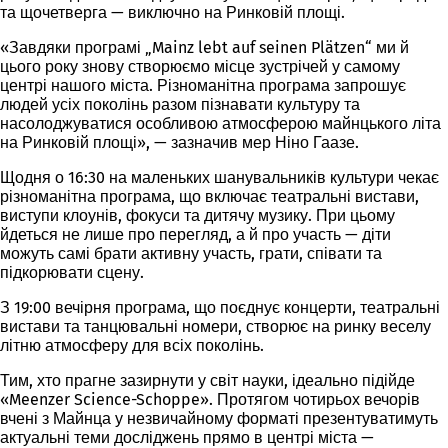
та щочетверга — виключно на Ринковій площі.
«Завдяки програмі „Mainz lebt auf seinen Plätzen“ ми й
цього року знову створюємо місце зустрічей у самому
центрі нашого міста. Різноманітна програма запрошує
людей усіх поколінь разом пізнавати культуру та
насолоджуватися особливою атмосферою майнцького літа
на Ринковій площі», — зазначив мер Ніно Гаазе.
Щодня о 16:30 на маленьких шанувальників культури чекає
різноманітна програма, що включає театральні вистави,
виступи клоунів, фокуси та дитячу музику. При цьому
йдеться не лише про перегляд, а й про участь — діти
можуть самі брати активну участь, грати, співати та
підкорювати сцену.
З 19:00 вечірня програма, що поєднує концерти, театральні
вистави та танцювальні номери, створює на ринку веселу
літню атмосферу для всіх поколінь.
Тим, хто прагне зазирнути у світ науки, ідеально підійде
«Meenzer Science-Schoppe». Протягом чотирьох вечорів
вчені з Майнца у незвичайному форматі презентуватимуть
актуальні теми досліджень прямо в центрі міста —