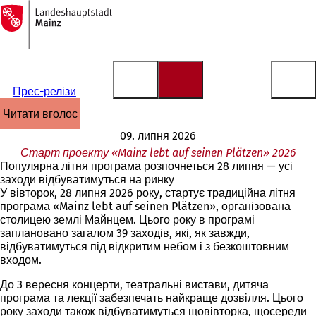
На
головну
Перейти до змісту
сторінку
Прес-релізи
читати вголос
09. липня 2026
Старт проекту «Mainz lebt auf seinen Plätzen» 2026
Популярна літня програма розпочнеться 28 липня — усі
заходи відбуватимуться на ринку
У вівторок, 28 липня 2026 року, стартує традиційна літня
програма «Mainz lebt auf seinen Plätzen», організована
столицею землі Майнцем. Цього року в програмі
заплановано загалом 39 заходів, які, як завжди,
відбуватимуться під відкритим небом і з безкоштовним
входом.
До 3 вересня концерти, театральні вистави, дитяча
програма та лекції забезпечать найкраще дозвілля. Цього
року заходи також відбуватимуться щовівторка, щосереди