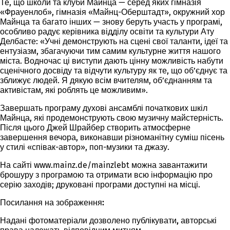
Те, що школи та клуби Майнца — серед яких гімназія
«Фрауенлоб», гімназія «Майнц-Оберштадт», окружний хор
Майнца та багато інших — знову беруть участь у програмі,
особливо радує керівника відділу освіти та культури Ату
Делбасте: «Учні демонструють на сцені свої таланти, ідеї та
ентузіазм, збагачуючи тим самим культурне життя нашого
міста. Водночас ці виступи дають цінну можливість набути
сценічного досвіду та відчути культуру як те, що об’єднує та
зближує людей. Я дякую всім вчителям, об’єднанням та
активістам, які роблять це можливим».
Завершать програму духові ансамблі початкових шкіл
Майнца, які продемонструють свою музичну майстерність.
Після цього Джей Шрайбер створить атмосферне
завершення вечора, виконавши різноманітну суміш пісень
у стилі «співак-автор», поп-музики та джазу.
На сайті www.mainz.de/mainzlebt можна завантажити
брошуру з програмою та отримати всю інформацію про
серію заходів; друковані програми доступні на місці.
Посилання на зображення:
Надані фотоматеріали дозволено публікувати, авторські