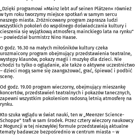
„Dzięki programowi »Mainz lebt auf seinen Plätzen« również
w tym roku tworzymy miejsce spotkań w samym sercu
naszego miasta. Zróżnicowany program zaprasza ludzi
wszystkich pokoleń do wspólnego doświadczania kultury i
cieszenia się wyjątkową atmosferą mainckiego lata na rynku”
– powiedział burmistrz Nino Haase.
O godz. 16.30 na małych miłośników kultury czeka
urozmaicony program obejmujący przedstawienia teatralne,
występy klaunów, pokazy magii i muzykę dla dzieci. Nie
chodzi tu tylko o oglądanie, ale także o aktywne uczestnictwo
– dzieci mogą same się zaangażować, grać, śpiewać i podbić
scenę.
Od godz. 19.00 program wieczorny, obejmujący mieszankę
koncertów, przedstawień teatralnych i pokazów tanecznych,
zapewni wszystkim pokoleniom radosną letnią atmosferę na
rynku.
Kto szuka wglądu w świat nauki, ten w „Meenzer Science-
Schoppe” trafi w sam środek. Przez cztery wieczory naukowcy
z Moguncji w tej niezwykłej formule przedstawiają aktualne
tematy badawcze bezpośrednio w centrum miasta – w