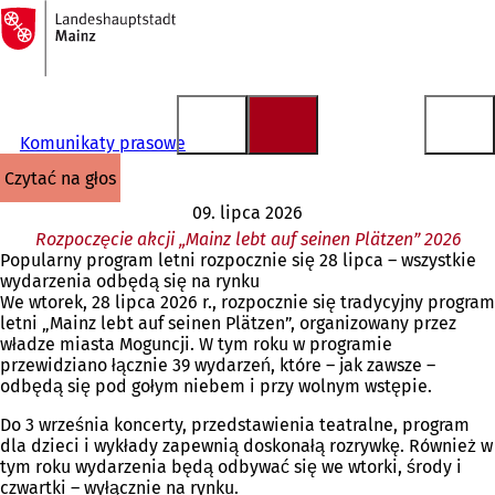
Do
strony
Przejdź do treści
głównej
Komunikaty prasowe
czytać na głos
09. lipca 2026
Rozpoczęcie akcji „Mainz lebt auf seinen Plätzen” 2026
Popularny program letni rozpocznie się 28 lipca – wszystkie
wydarzenia odbędą się na rynku
We wtorek, 28 lipca 2026 r., rozpocznie się tradycyjny program
letni „Mainz lebt auf seinen Plätzen”, organizowany przez
władze miasta Moguncji. W tym roku w programie
przewidziano łącznie 39 wydarzeń, które – jak zawsze –
odbędą się pod gołym niebem i przy wolnym wstępie.
Do 3 września koncerty, przedstawienia teatralne, program
dla dzieci i wykłady zapewnią doskonałą rozrywkę. Również w
tym roku wydarzenia będą odbywać się we wtorki, środy i
czwartki – wyłącznie na rynku.