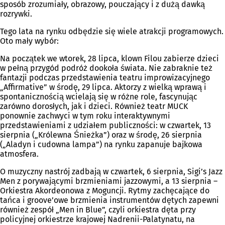
sposób zrozumiały, obrazowy, pouczający i z dużą dawką
rozrywki.
Tego lata na rynku odbędzie się wiele atrakcji programowych.
Oto mały wybór:
Na początek we wtorek, 28 lipca, klown Filou zabierze dzieci
w pełną przygód podróż dookoła świata. Nie zabraknie też
fantazji podczas przedstawienia teatru improwizacyjnego
„Affirmative” w środę, 29 lipca. Aktorzy z wielką wprawą i
spontanicznością wcielają się w różne role, fascynując
zarówno dorosłych, jak i dzieci. Również teatr MUCK
ponownie zachwyci w tym roku interaktywnymi
przedstawieniami z udziałem publiczności: w czwartek, 13
sierpnia („Królewna Śnieżka”) oraz w środę, 26 sierpnia
(„Aladyn i cudowna lampa”) na rynku zapanuje bajkowa
atmosfera.
O muzyczny nastrój zadbają w czwartek, 6 sierpnia, Sigi’s Jazz
Men z porywającymi brzmieniami jazzowymi, a 13 sierpnia –
Orkiestra Akordeonowa z Moguncji. Rytmy zachęcające do
tańca i groove’owe brzmienia instrumentów dętych zapewni
również zespół „Men in Blue”, czyli orkiestra dęta przy
policyjnej orkiestrze krajowej Nadrenii-Palatynatu, na