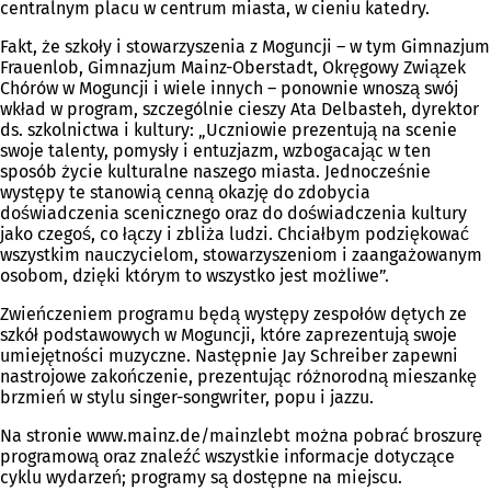
centralnym placu w centrum miasta, w cieniu katedry.
Fakt, że szkoły i stowarzyszenia z Moguncji – w tym Gimnazjum
Frauenlob, Gimnazjum Mainz-Oberstadt, Okręgowy Związek
Chórów w Moguncji i wiele innych – ponownie wnoszą swój
wkład w program, szczególnie cieszy Ata Delbasteh, dyrektor
ds. szkolnictwa i kultury: „Uczniowie prezentują na scenie
swoje talenty, pomysły i entuzjazm, wzbogacając w ten
sposób życie kulturalne naszego miasta. Jednocześnie
występy te stanowią cenną okazję do zdobycia
doświadczenia scenicznego oraz do doświadczenia kultury
jako czegoś, co łączy i zbliża ludzi. Chciałbym podziękować
wszystkim nauczycielom, stowarzyszeniom i zaangażowanym
osobom, dzięki którym to wszystko jest możliwe”.
Zwieńczeniem programu będą występy zespołów dętych ze
szkół podstawowych w Moguncji, które zaprezentują swoje
umiejętności muzyczne. Następnie Jay Schreiber zapewni
nastrojowe zakończenie, prezentując różnorodną mieszankę
brzmień w stylu singer-songwriter, popu i jazzu.
Na stronie www.mainz.de/mainzlebt można pobrać broszurę
programową oraz znaleźć wszystkie informacje dotyczące
cyklu wydarzeń; programy są dostępne na miejscu.