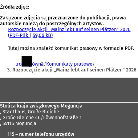
Źródła zdjęć:
Załączone zdjęcia są przeznaczone do publikacji, prawa
autorskie należą do poszczególnych artystów.
Rozpoczęcie akcji „Mainz lebt auf seinen Plätzen” 2026
PDF
-Plik
59,06 kB
Tutaj można znaleźć komunikat prasowy w formacie PDF.
Jesteś
Strona główna
Komunikaty prasowe
tutaj:
Rozpoczęcie akcji „Mainz lebt auf seinen Plätzen” 2026
Obszar
stóp
Stolica kraju związkowego Moguncja
,
Stadthaus, Große Bleiche
, Große Bleiche 46/Löwenhofstraße 1
, 55116 Moguncja
115 – numer telefonu urzędów