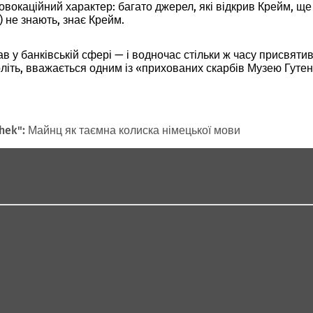
провокаційний характер: багато джерел, які відкрив Крейм,
) не знають, знає Крейм.
 у банківській сфері — і водночас стільки ж часу присвятив 
толіть, вважається одним із «прихованих скарбів Музею Гуте
thek": Майнц як таємна колиска німецької мови