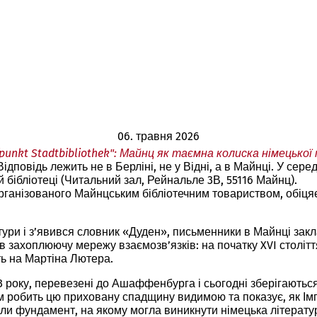
06. травня 2026
fpunkt Stadtbibliothek": Майнц як таємна колиска німецької
повідь лежить не в Берліні, не у Відні, а в Майнці. У серед
 бібліотеці (Читальний зал, Рейнальле 3В, 55116 Майнц).
 організованого Майнцським бібліотечним товариством, обіця
атури і з’явився словник «Дуден», письменники в Майнці зак
в захоплюючу мережу взаємозв’язків: на початку XVI століт
ь на Мартіна Лютера.
793 року, перевезені до Ашаффенбурга і сьогодні зберігають
йм робить цю приховану спадщину видимою та показує, як Ім
лали фундамент, на якому могла виникнути німецька літерату