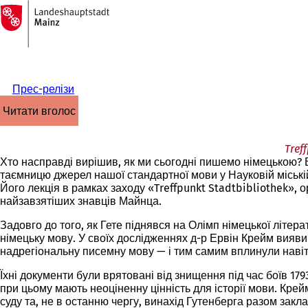
На
головну
Перейти до змісту
сторінку
Прес-релізи
читати вголос
Tref
Хто насправді вирішив, як ми сьогодні пишемо німецькою? Від
таємницю джерел нашої стандартної мови у Науковій міській
Його лекція в рамках заходу «Treffpunkt Stadtbibliothek»,
найзавзятіших знавців Майнца.
Задовго до того, як Гете піднявся на Олімп німецької літер
німецьку мову. У своїх дослідженнях д-р Ервін Крейм вияви
надрегіональну писемну мову — і тим самим вплинули навіт
Їхні документи були врятовані від знищення під час боїв 1
при цьому мають неоціненну цінність для історії мови. Кре
суду та, не в останню чергу, винахід Гутенберга разом зак