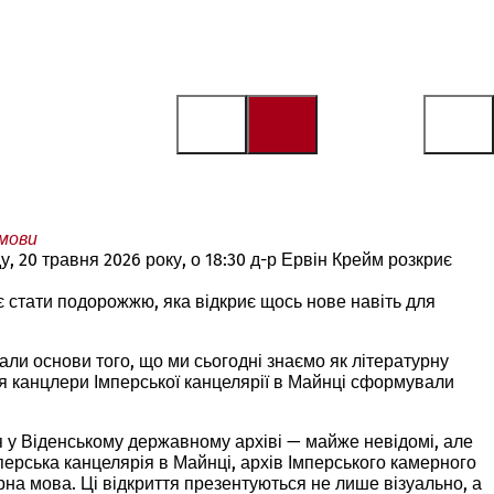
 мови
у, 20 травня 2026 року, о 18:30 д-р Ервін Крейм розкриє
є стати подорожжю, яка відкриє щось нове навіть для
лали основи того, що ми сьогодні знаємо як літературну
тя канцлери Імперської канцелярії в Майнці сформували
ся у Віденському державному архіві — майже невідомі, але
перська канцелярія в Майнці, архів Імперського камерного
рна мова. Ці відкриття презентуються не лише візуально, а