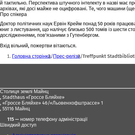
й тактильно. Перспектива штучного інтелекту в назві має 
архівах, які досі майже не оцифровані. Те, чого машини (ще
Про спікера
Доктор політичних наук Ервін Крейм понад 50 років працював
книг з листування, що налічує близько 500 томів із шести с
дослідженнями, пов’язаними з Гутенбергом.
Вхід вільний, пожертви вітаються.
Ти
Головна сторінка
Прес-релізи
Treffpunkt Stadtbiblio
тут:
Зона
для
ніг
Столиця землі Майнц
,
Stadthaus «Гроссе Бляйхе»
, «Гроссе Бляйхе» 46/«Льовенхофштрассе» 1
, 55116 Майнц
115 — номер телефону адміністрації
Швидкий доступ