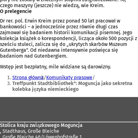
czego maszyny (jeszcze) nie wiedzą, wie Kreim.
O prelegencie
Dr rer. pol. Erwin Kreim przez ponad 50 lat pracował w
bankowości – a jednocześnie przez równie długi czas
zajmował się badaniem historii komunikacji pisemnej. Jego
kolekcja książek o korespondencji, licząca około 500 pozycji z
sześciu stuleci, zalicza się do „ukrytych skarbów Muzeum
Gutenberga”. Od niedawna intensywnie poświęca się
badaniom nad Gutenbergiem.
Wstęp jest bezpłatny, mile widziane są darowizny.
Jesteś
Strona główna
Komunikaty prasowe
tutaj:
Treffpunkt Stadtbibliothek": Moguncja jako sekretna
kolebka języka niemieckiego
Obszar
stóp
Stolica kraju związkowego Moguncja
,
Stadthaus, Große Bleiche
, Große Bleiche 46/Löwenhofstraße 1