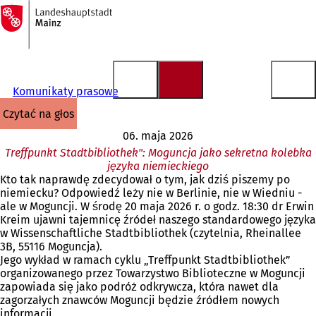
Do
strony
Przejdź do treści
głównej
Komunikaty prasowe
czytać na głos
06. maja 2026
Treffpunkt Stadtbibliothek": Moguncja jako sekretna kolebka
języka niemieckiego
Kto tak naprawdę zdecydował o tym, jak dziś piszemy po
niemiecku? Odpowiedź leży nie w Berlinie, nie w Wiedniu -
ale w Moguncji. W środę 20 maja 2026 r. o godz. 18:30 dr Erwin
Kreim ujawni tajemnicę źródeł naszego standardowego języka
w Wissenschaftliche Stadtbibliothek (czytelnia, Rheinallee
3B, 55116 Moguncja).
Jego wykład w ramach cyklu „Treffpunkt Stadtbibliothek”
organizowanego przez Towarzystwo Biblioteczne w Moguncji
zapowiada się jako podróż odkrywcza, która nawet dla
zagorzałych znawców Moguncji będzie źródłem nowych
informacji.