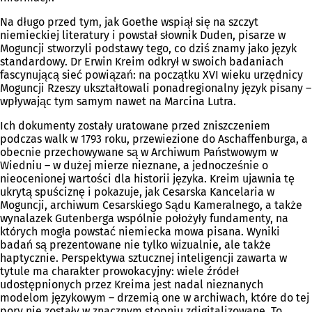
Na długo przed tym, jak Goethe wspiął się na szczyt
niemieckiej literatury i powstał słownik Duden, pisarze w
Moguncji stworzyli podstawy tego, co dziś znamy jako język
standardowy. Dr Erwin Kreim odkrył w swoich badaniach
fascynującą sieć powiązań: na początku XVI wieku urzędnicy
Moguncji Rzeszy ukształtowali ponadregionalny język pisany –
wpływając tym samym nawet na Marcina Lutra.
Ich dokumenty zostały uratowane przed zniszczeniem
podczas walk w 1793 roku, przewiezione do Aschaffenburga, a
obecnie przechowywane są w Archiwum Państwowym w
Wiedniu – w dużej mierze nieznane, a jednocześnie o
nieocenionej wartości dla historii języka. Kreim ujawnia tę
ukrytą spuściznę i pokazuje, jak Cesarska Kancelaria w
Moguncji, archiwum Cesarskiego Sądu Kameralnego, a także
wynalazek Gutenberga wspólnie położyły fundamenty, na
których mogła powstać niemiecka mowa pisana. Wyniki
badań są prezentowane nie tylko wizualnie, ale także
haptycznie. Perspektywa sztucznej inteligencji zawarta w
tytule ma charakter prowokacyjny: wiele źródeł
udostępnionych przez Kreima jest nadal nieznanych
modelom językowym – drzemią one w archiwach, które do tej
pory nie zostały w znacznym stopniu zdigitalizowane. To,