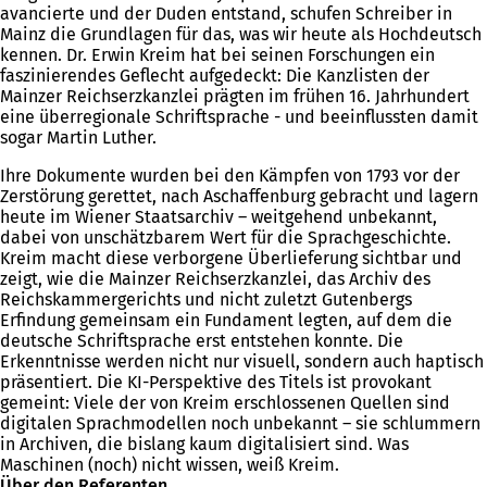
avancierte und der Duden entstand, schufen Schreiber in
Mainz die Grundlagen für das, was wir heute als Hochdeutsch
kennen. Dr. Erwin Kreim hat bei seinen Forschungen ein
faszinierendes Geflecht aufgedeckt: Die Kanzlisten der
Mainzer Reichserzkanzlei prägten im frühen 16. Jahrhundert
eine überregionale Schriftsprache - und beeinflussten damit
sogar Martin Luther.
Ihre Dokumente wurden bei den Kämpfen von 1793 vor der
Zerstörung gerettet, nach Aschaffenburg gebracht und lagern
heute im Wiener Staatsarchiv – weitgehend unbekannt,
dabei von unschätzbarem Wert für die Sprachgeschichte.
Kreim macht diese verborgene Überlieferung sichtbar und
zeigt, wie die Mainzer Reichserzkanzlei, das Archiv des
Reichskammergerichts und nicht zuletzt Gutenbergs
Erfindung gemeinsam ein Fundament legten, auf dem die
deutsche Schriftsprache erst entstehen konnte. Die
Erkenntnisse werden nicht nur visuell, sondern auch haptisch
präsentiert. Die KI-Perspektive des Titels ist provokant
gemeint: Viele der von Kreim erschlossenen Quellen sind
digitalen Sprachmodellen noch unbekannt – sie schlummern
in Archiven, die bislang kaum digitalisiert sind. Was
Maschinen (noch) nicht wissen, weiß Kreim.
Über den Referenten