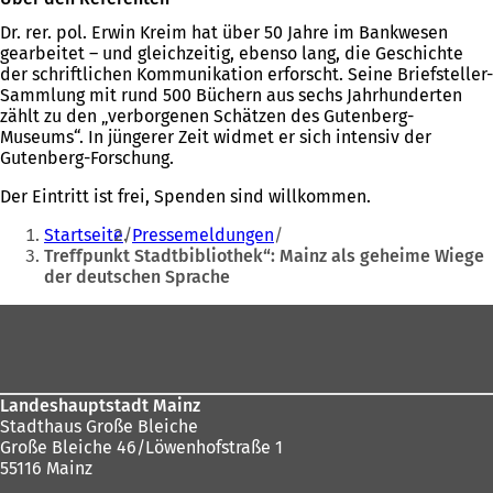
Dr. rer. pol. Erwin Kreim hat über 50 Jahre im Bankwesen
gearbeitet – und gleichzeitig, ebenso lang, die Geschichte
der schriftlichen Kommunikation erforscht. Seine Briefsteller-
Sammlung mit rund 500 Büchern aus sechs Jahrhunderten
zählt zu den „verborgenen Schätzen des Gutenberg-
Museums“. In jüngerer Zeit widmet er sich intensiv der
Gutenberg-Forschung.
Der Eintritt ist frei, Spenden sind willkommen.
Sie
Startseite
Pressemeldungen
befinden
Treffpunkt Stadtbibliothek“: Mainz als geheime Wiege
der deutschen Sprache
sich
hier:
Fußbereich
Landeshauptstadt Mainz
Stadthaus Große Bleiche
Große Bleiche 46/Löwenhofstraße 1
55116 Mainz