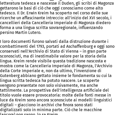
letteratura tedesca e nascesse il Duden, gli scribi di Magonza
gettarono le basi di ciò che oggi conosciamo come alto
tedesco. Il Dr. Erwin Kreim ha scoperto nel corso delle sue
ricerche un affascinante intreccio: all’inizio del XVI secolo, i
cancellieri della Cancelleria Imperiale di Magonza diedero
forma a una lingua scritta sovraregionale, influenzando
persino Martin Lutero.
I loro documenti furono salvati dalla distruzione durante i
combattimenti del 1793, portati ad Aschaffenburg e oggi sono
conservati nell’Archivio di Stato di Vienna – in gran parte
sconosciuti, ma di inestimabile valore per la storia della
lingua. Kreim rende visibile questa tradizione nascosta e
mostra come la Cancelleria Imperiale di Magonza, l’Archivio
della Corte Imperiale e, non da ultimo, l’invenzione di
Gutenberg abbiano gettato insieme le fondamenta su cui la
lingua scritta tedesca ha potuto nascere. Le scoperte
vengono presentate non solo visivamente, ma anche
tattilmente. La prospettiva dell'intelligenza artificiale del
titolo vuole essere provocatoria: molte delle fonti messe in
luce da Kreim sono ancora sconosciute ai modelli linguistici
digitali – giacciono in archivi che finora sono stati
digitalizzati solo in minima parte. Ciò che le macchine
(ancora) non sanno, lo sa Kreim.