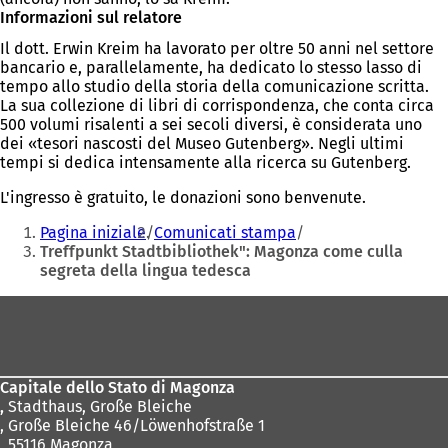
Informazioni sul relatore
Il dott. Erwin Kreim ha lavorato per oltre 50 anni nel settore
bancario e, parallelamente, ha dedicato lo stesso lasso di
tempo allo studio della storia della comunicazione scritta.
La sua collezione di libri di corrispondenza, che conta circa
500 volumi risalenti a sei secoli diversi, è considerata uno
dei «tesori nascosti del Museo Gutenberg». Negli ultimi
tempi si dedica intensamente alla ricerca su Gutenberg.
L'ingresso è gratuito, le donazioni sono benvenute.
Siete
Pagina iniziale
Comunicati stampa
qui:
Treffpunkt Stadtbibliothek": Magonza come culla
segreta della lingua tedesca
Area
dei
piedi
Capitale dello Stato di Magonza
,
Stadthaus, Große Bleiche
, Große Bleiche 46/Löwenhofstraße 1
, 55116 Magonza