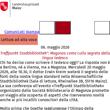
Alla
pagina
Vai al contenuto
iniziale
Comunicati stampa
lettura ad alta voce
06. maggio 2026
Treffpunkt Stadtbibliothek": Magonza come culla segreta della
lingua tedesca
Chi ha deciso come scrivere il tedesco oggi? La risposta non è
a Berlino, né a Vienna, ma a Magonza. Mercoledì 20 maggio
2026, alle 18.30, il dottor Erwin Kreim svelerà il segreto delle
fonti della nostra lingua standard nella Wissenschaftliche
Stadtbibliothek (Sala di lettura, Rheinallee 3B, 55116 Mainz).
La sua conferenza all’evento «Treffpunkt Stadtbibliothek»
organizzato dalla Società Bibliotecaria di Magonza promette
un viaggio alla scoperta di aspetti che riserveranno novità
anche ai più incalliti conoscitori della città.
Molto prima che Goethe raggiungesse l’Olimpo della