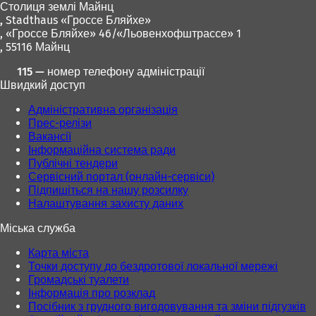
Столиця землі Майнц
с
с
,
Stadthaus «Гроссе Бляйхе»
я
я
, «Гроссе Бляйхе» 46/«Льовенхофштрассе» 1
в
в
, 55116 Майнц
н
н
о
о
115 — номер телефону адміністрації
в
в
Швидкий доступ
і
і
й
й
Адміністративна організація
в
в
Прес-релізи
к
к
Вакансії
л
л
Інформаційна система ради
а
а
Публічні тендери
д
д
Сервісний портал (онлайн-сервіси)
ц
ц
Підпишіться на нашу розсилку
і
і
Налаштування захисту даних
)
)
Міська служба
Карта міста
Точки доступу до бездротової локальної мережі
Громадські туалети
Інформація про розклад
Посібник з грудного вигодовування та зміни підгузків