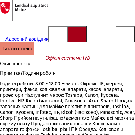
На
головну
Перейти до змісту
сторінку
Адресний довідник
читати вголос
Офісні системи IVB
Опис проекту
Примітка/Години роботи
Години роботи: 8.00 - 18.00 Ремонт: Окремі ПК, мережі,
принтери, факси, копіювальні апарати, касові апарати,
проектори Наступних марок: Toshiba, Canon, Kyocera,
Infotec, HP, Ricoh (частково), Panasonic, Acer, Sharp Продаж
запасних частин: Для майже всіх типів пристроїв, Toshiba,
Canon, Kyocera, Infotec, HP, Ricoh (частково), Panasonic, Acer,
Sharp Прийом на утилізацію/демонтаж: Майже всі марки за
окрему плату Продаж вживаних товарів: Копіювальні
апарати та факси Toshiba, різні ПК Оренда: Копіювальні