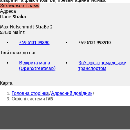
апарати та факси Toshiba, презентаційна техніка
Зв'яжіться з нами
Адреса
Пане Straka
Max-Hufschmidt-Straße 2
55130 Mainz
Телефон,
+49 6131 99890
+49 6131 998910
факс
та
Твій шлях до нас
адреса
електронної
Відкрита мапа
Зв'язок з громадським
пошти
(OpenStreetMap)
(
транспортом
(
В
В
і
і
Карта
д
д
Ти
к
к
Головна сторінка
Адресний довідник
р
р
тут:
Офісні системи IVB
и
и
в
в
Зона
а
а
для
є
є
т
т
ніг
ь
ь