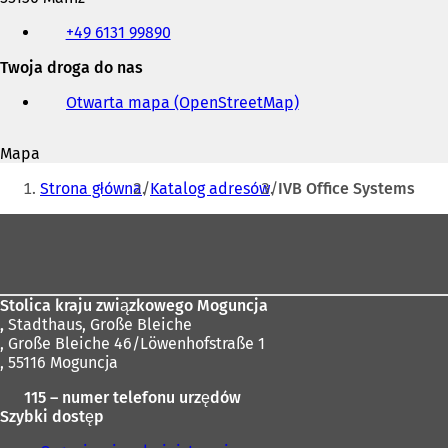
Telefon,
+49 6131 99890
faks
i
Twoja droga do nas
adres
e-
Otwarta mapa (OpenStreetMap)
(
mail
O
t
Mapa
w
Jesteś
i
Strona główna
Katalog adresów
IVB Office Systems
e
tutaj:
r
Obszar
a
stóp
s
i
ę
Stolica kraju związkowego Moguncja
w
,
Stadthaus, Große Bleiche
n
, Große Bleiche 46/Löwenhofstraße 1
o
, 55116 Moguncja
w
e
115 – numer telefonu urzędów
j
Szybki dostęp
k
a