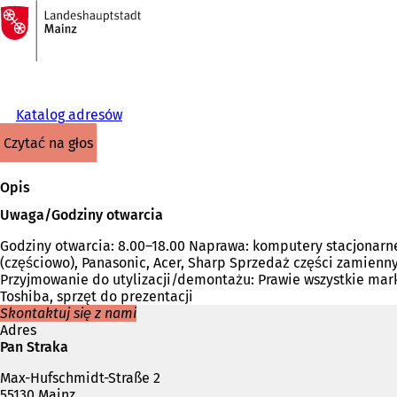
Do
strony
Przejdź do treści
głównej
Katalog adresów
czytać na głos
Opis
Uwaga/Godziny otwarcia
Godziny otwarcia: 8.00–18.00 Naprawa: komputery stacjonarne, s
(częściowo), Panasonic, Acer, Sharp Sprzedaż części zamienny
Przyjmowanie do utylizacji/demontażu: Prawie wszystkie mark
Toshiba, sprzęt do prezentacji
Skontaktuj się z nami
Adres
Pan Straka
Max-Hufschmidt-Straße 2
55130 Mainz