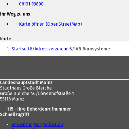
06131 99890
Fax
und
Ihr Weg zu uns
E-
Mail-
Karte öffnen (OpenStreetMap)
(
Adresse
Ö
f
Karte
f
Sie
n
Startseite
Adressverzeichnis
IVB Bürosysteme
e
befinden
t
Fußbereich
sich
i
n
hier:
e
i
Landeshauptstadt Mainz
n
Stadthaus Große Bleiche
e
Große Bleiche 46/Löwenhofstraße 1
m
55116 Mainz
n
e
115 - Ihre Behördenrufnummer
u
Schnellzugriff
e
n
Verwaltungsorganisation
T