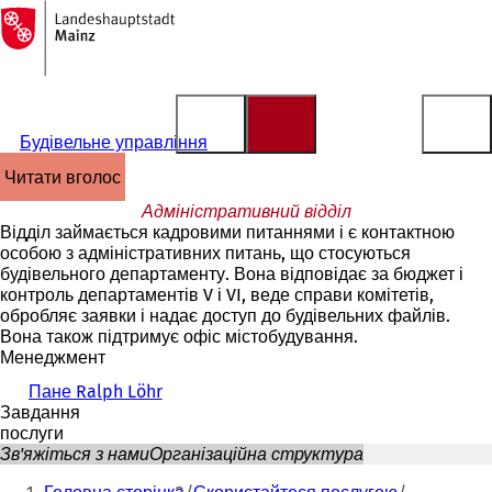
На
головну
Перейти до змісту
сторінку
Будівельне управління
читати вголос
Адміністративний відділ
Відділ займається кадровими питаннями і є контактною
особою з адміністративних питань, що стосуються
будівельного департаменту. Вона відповідає за бюджет і
контроль департаментів V і VI, веде справи комітетів,
обробляє заявки і надає доступ до будівельних файлів.
Вона також підтримує офіс містобудування.
Менеджмент
Пане Ralph Löhr
Завдання
послуги
Зв'яжіться з нами
Організаційна структура
Ти