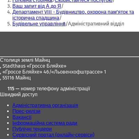
Головна сторінка
Скористайтеся послугою
тут:
Ваш запит від А до Я
Департамент VIII - Будівництво, охорона пам'яток та
історична спадщина
Будівельне управління
Адміністративний відділ
Зона
для
ніг
Столиця землі Майнц
,
Stadthaus «Гроссе Бляйхе»
, «Гроссе Бляйхе» 46/«Льовенхофштрассе» 1
, 55116 Майнц
115 — номер телефону адміністрації
Швидкий доступ
Адміністративна організація
Прес-релізи
Вакансії
Інформаційна система ради
Публічні тендери
Сервісний портал (онлайн-сервіси)