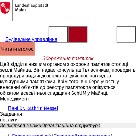
На
головну
Перейти до змісту
сторінку
Будівельне управління
читати вголос
Збереження пам'яток
Цей відділ є нижчим органом з охорони пам’яток столиці
землі Майнца. Він надає консультації власникам, проводить
процедури видачі дозволів та здійснює нагляд за
культурними пам’ятками. Крім того, він бере участь у
внесенні об’єктів до реєстру пам’яток та опікується
об’єктом всесвітньої спадщини SchUM у Майнці.
Менеджмент
Пані Dr. Kathrin Nessel
Завдання
послуги
Зв'яжіться з нами
Організаційна структура
Ти