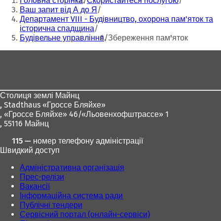
Головна сторінка
Скористайтеся послугою
тут:
Ваш запит від А до Я
Департамент VIII - Будівництво, охорона пам'яток та
історична спадщина
Будівельне управління
Збереження пам'яток
Зона
для
ніг
Столиця землі Майнц
,
Stadthaus «Гроссе Бляйхе»
, «Гроссе Бляйхе» 46/«Льовенхофштрассе» 1
, 55116 Майнц
115 — номер телефону адміністрації
Швидкий доступ
Адміністративна організація
Прес-релізи
Вакансії
Інформаційна система ради
Публічні тендери
Сервісний портал (онлайн-сервіси)