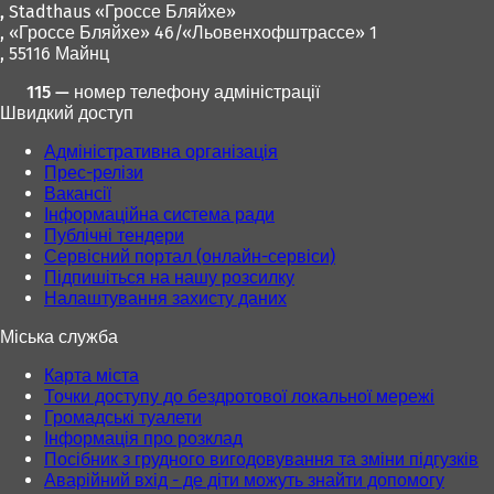
,
Stadthaus «Гроссе Бляйхе»
, «Гроссе Бляйхе» 46/«Льовенхофштрассе» 1
, 55116 Майнц
115 — номер телефону адміністрації
Швидкий доступ
Адміністративна організація
Прес-релізи
Вакансії
Інформаційна система ради
Публічні тендери
Сервісний портал (онлайн-сервіси)
Підпишіться на нашу розсилку
Налаштування захисту даних
Міська служба
Карта міста
Точки доступу до бездротової локальної мережі
Громадські туалети
Інформація про розклад
Посібник з грудного вигодовування та зміни підгузків
Аварійний вхід - де діти можуть знайти допомогу