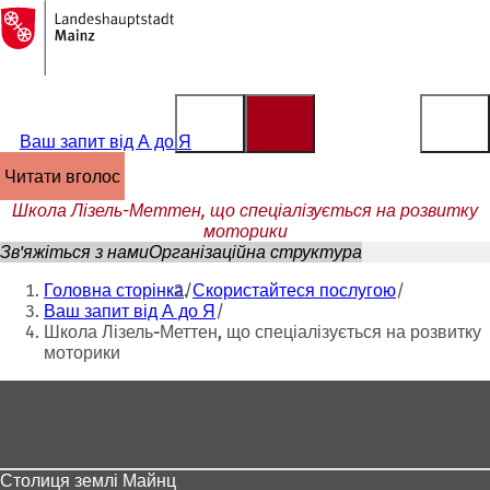
На
головну
Перейти до змісту
сторінку
Ваш запит від А до Я
читати вголос
Школа Лізель-Меттен, що спеціалізується на розвитку
моторики
Зв'яжіться з нами
Організаційна структура
Ти
Головна сторінка
Скористайтеся послугою
тут:
Ваш запит від А до Я
Школа Лізель-Меттен, що спеціалізується на розвитку
моторики
Зона
для
ніг
Столиця землі Майнц