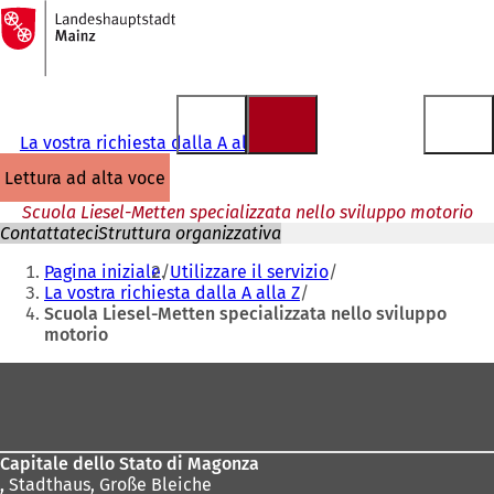
Alla
pagina
Vai al contenuto
iniziale
La vostra richiesta dalla A alla Z
lettura ad alta voce
Scuola Liesel-Metten specializzata nello sviluppo motorio
Contattateci
Struttura organizzativa
Siete
Pagina iniziale
Utilizzare il servizio
qui:
La vostra richiesta dalla A alla Z
Scuola Liesel-Metten specializzata nello sviluppo
motorio
Area
dei
piedi
Capitale dello Stato di Magonza
,
Stadthaus, Große Bleiche