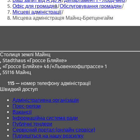
Ваш запит від А до Я
Департамент I - Лорд-мер
Офіс для громадян
Обслуговування громадян
Місцеві адміністрації
Місцева адміністрація Майнц-Бретценгайм
Зона
для
ніг
Столиця землі Майнц
,
Stadthaus «Гроссе Бляйхе»
, «Гроссе Бляйхе» 46/«Льовенхофштрассе» 1
, 55116 Майнц
115 — номер телефону адміністрації
Швидкий доступ
Адміністративна організація
Прес-релізи
Вакансії
Інформаційна система ради
Публічні тендери
Сервісний портал (онлайн-сервіси)
Підпишіться на нашу розсилку