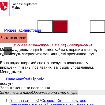
На
головну
Перейти до змісту
сторінку
Місцеві адміністрації
читати вголос
Місцева адміністрація Майнц-Бретценгайм
Місцева адміністрація Бретценхайма є першим місцем,
куди можуть звернутися мешканці, які проживають тут.
Вона надає широкий спектр послуг та допомагає у
вирішенні питань, пов’язаних із міським управлінням.
Менеджмент
Пане Manfred Lippold
послуги
Завантаження та посилання
Зв'яжіться з нами
Організаційна структура
Ти
Головна сторінка
Скористайтеся послугою
тут: