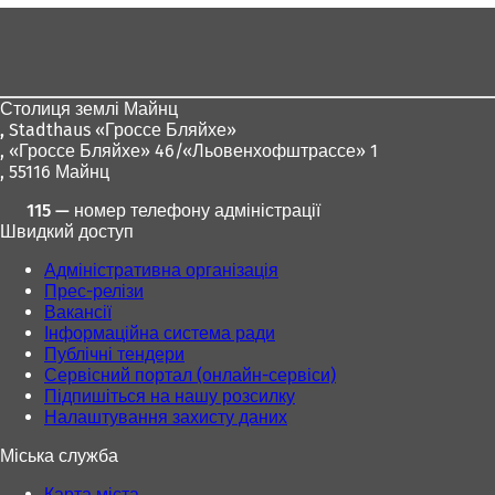
Зона
для
ніг
Столиця землі Майнц
,
Stadthaus «Гроссе Бляйхе»
, «Гроссе Бляйхе» 46/«Льовенхофштрассе» 1
, 55116 Майнц
115 — номер телефону адміністрації
Швидкий доступ
Адміністративна організація
Прес-релізи
Вакансії
Інформаційна система ради
Публічні тендери
Сервісний портал (онлайн-сервіси)
Підпишіться на нашу розсилку
Налаштування захисту даних
Міська служба
Карта міста