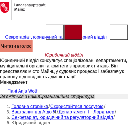
На
головну
Перейти до змісту
сторінку
Секретаріат, юридичний та регуляторний відділ
читати вголос
Юридичний відділ
Юридичний відділ консультує спеціалізовані департаменти,
муніципальні органи та комітети з правових питань. Він
представляє місто Майнц у судових процесах і забезпечує
правову відповідність адміністрації.
Менеджмент
Пані Anja Wolf
Зв'яжіться з нами
Організаційна структура
Ти
Головна сторінка
Скористайтеся послугою
тут:
Ваш запит від А до Я
Департамент I - Лорд-мер
Секретаріат, юридичний та регуляторний відділ
Юридичний відділ