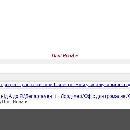
Пані Henzler
про реєстрацію частини I, внести зміни у зв'язку зі зміною 
 від А до Я
Департамент I - Лорд-мер
Офіс для громадян
Пані Henzler