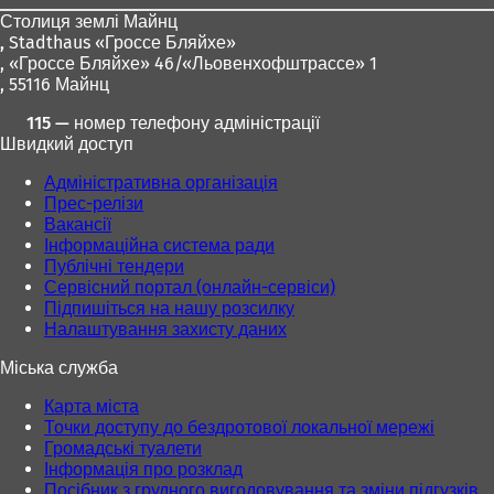
Столиця землі Майнц
,
Stadthaus «Гроссе Бляйхе»
, «Гроссе Бляйхе» 46/«Льовенхофштрассе» 1
, 55116 Майнц
115 — номер телефону адміністрації
Швидкий доступ
Адміністративна організація
Прес-релізи
Вакансії
Інформаційна система ради
Публічні тендери
Сервісний портал (онлайн-сервіси)
Підпишіться на нашу розсилку
Налаштування захисту даних
Міська служба
Карта міста
Точки доступу до бездротової локальної мережі
Громадські туалети
Інформація про розклад
Посібник з грудного вигодовування та зміни підгузків