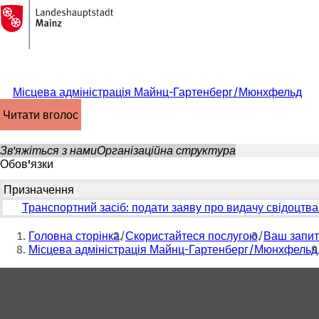
На
головну
Перейти до змісту
сторінку
Місцева адміністрація Майнц-Гартенберг/Мюнхфельд
читати вголос
Зв'яжіться з нами
Організаційна структура
Обов'язки
Призначення
Транспортний засіб: подати заяву про видачу свідоцтва 
Ти
Головна сторінка
Скористайтеся послугою
Ваш запит
тут:
Місцева адміністрація Майнц-Гартенберг/Мюнхфельд
Зона
для
ніг