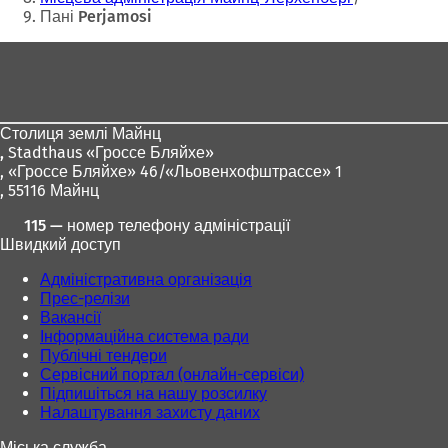
Пані Perjamosi
Зона
для
ніг
Столиця землі Майнц
,
Stadthaus «Гроссе Бляйхе»
, «Гроссе Бляйхе» 46/«Льовенхофштрассе» 1
, 55116 Майнц
115 — номер телефону адміністрації
Швидкий доступ
Адміністративна організація
Прес-релізи
Вакансії
Інформаційна система ради
Публічні тендери
Сервісний портал (онлайн-сервіси)
Підпишіться на нашу розсилку
Налаштування захисту даних
Міська служба