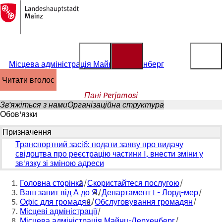
На
головну
Перейти до змісту
сторінку
Місцева адміністрація Майнц-Лерхенберг
читати вголос
Пані Perjamosi
Зв'яжіться з нами
Організаційна структура
Обов'язки
Призначення
Транспортний засіб: подати заяву про видачу
свідоцтва про реєстрацію частини I, внести зміни у
зв'язку зі зміною адреси
Ти
Головна сторінка
Скористайтеся послугою
тут:
Ваш запит від А до Я
Департамент I - Лорд-мер
Офіс для громадян
Обслуговування громадян
Місцеві адміністрації
Місцева адміністрація Майнц-Лерхенберг