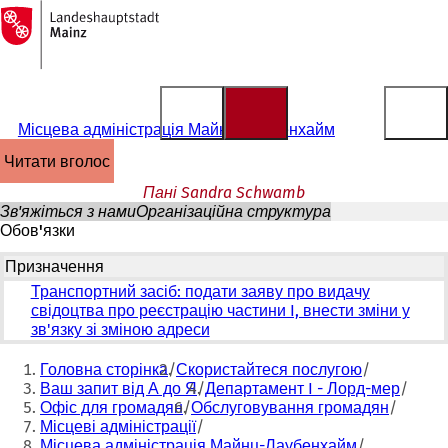
На
головну
Перейти до змісту
сторінку
Місцева адміністрація Майнц-Лаубенхайм
читати вголос
Пані Sandra Schwamb
Зв'яжіться з нами
Організаційна структура
Обов'язки
Призначення
Транспортний засіб: подати заяву про видачу
свідоцтва про реєстрацію частини I, внести зміни у
зв'язку зі зміною адреси
Ти
Головна сторінка
Скористайтеся послугою
тут:
Ваш запит від А до Я
Департамент I - Лорд-мер
Офіс для громадян
Обслуговування громадян
Місцеві адміністрації
Місцева адміністрація Майнц-Лаубенхайм