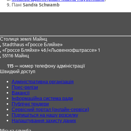
Пані Sandra Schwamb
Зона
для
ніг
Столиця землі Майнц
,
Stadthaus «Гроссе Бляйхе»
, «Гроссе Бляйхе» 46/«Льовенхофштрассе» 1
, 55116 Майнц
115 — номер телефону адміністрації
Швидкий доступ
Адміністративна організація
Прес-релізи
Вакансії
Інформаційна система ради
Публічні тендери
Сервісний портал (онлайн-сервіси)
Підпишіться на нашу розсилку
Налаштування захисту даних
Міська служба