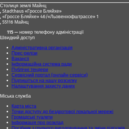
Столиця землі Майнц
,
Stadthaus «Гроссе Бляйхе»
, «Гроссе Бляйхе» 46/«Льовенхофштрассе» 1
, 55116 Майнц
115 — номер телефону адміністрації
Швидкий доступ
Адміністративна організація
Прес-релізи
Вакансії
Інформаційна система ради
Публічні тендери
Сервісний портал (онлайн-сервіси)
Підпишіться на нашу розсилку
Налаштування захисту даних
Міська служба
Карта міста
Точки доступу до бездротової локальної мережі
Громадські туалети
Інформація про розклад
Посібник з грудного вигодовування та зміни підгузків