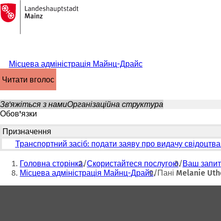
На
головну
Перейти до змісту
сторінку
Місцева адміністрація Майнц-Драйс
читати вголос
Зв'яжіться з нами
Організаційна структура
Обов'язки
Призначення
Транспортний засіб: подати заяву про видачу свідоцтва 
Ти
Головна сторінка
Скористайтеся послугою
Ваш запит
тут:
Місцева адміністрація Майнц-Драйс
Пані Melanie Uth
Зона
для
ніг