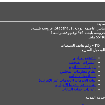
منطقة
القدم
مدينة
ماينز، عاصمة الولاية،
Stadthaus، غروسه بليشه،
غروسه بليشه 46/لوفنهوفشتراسه 1،
55116 ماينز
115 - رقم هاتف السلطات
الوصول السريع
التنظيم الإداري
النشرات الصحفية
الوظائف الشاغرة
نظام معلومات المجلس
المناقصات العامة
بوابة الخدمات (الخدمات عبر الإنترنت)
اشترك في نشرتنا الإخبارية
إعدادات حماية البيانات
خدمة المدينة