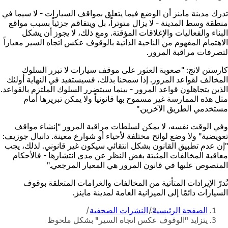
تدرك مدينة ماينز أن الوضع فيما يتعلق بمواقف السيارات - لا سيما في
منطقة وسط المدينة - لا يزال متوتراً، بل ويتفاقم جزئياً بسبب مواقع
البناء والفعاليات والإغلاقات المؤقتة. ومع ذلك، لا يجوز أن يشكل
الاهتمام المفهوم من الناحية الذاتية بالوقوف عكس اتجاه السير معياراً
لتصرفات مراقبة المرور.
كارستن لانج: "صعوبة العثور على موقف سيارات لا تبرر السلوك
المخالف لقواعد المرور. إذا سمحنا بذلك، فسيستفيد في النهاية أولئك
الذين يتجاهلون قواعد المرور - بينما سيتضرر السلوك الملتزم بالقواعد.
مثل هذه الممارسة غير مسموح بها قانونياً ولا يمكن تبريرها أمام
مستخدمي الطريق الآخرين."
وفي الوقت نفسه، لا يمكن لسلطات مراقبة المرور "إنشاء مواقف
تعويضية" ولا وضع لوائح مختلفة لأحياء أو شوارع معينة. دانيال جوزيف:
"إن عدم تطبيق القانون بشكل انتقائي سيكون غير قانوني. لذلك، يجب
معاقبة المخالفات المثبتة بغض النظر عن مدى انتشارها - فالأحكام
المنصوص عليها في قانون المرور هي المعيار المرجعي."
تُدرّ الإيرادات المتأتية من المخالفات والغرامات المتعلقة بوقوف
السيارات دائمًا إلى الميزانية العامة لمدينة ماينز.
أنت
الصفحة الرئيسية
النشرات الصحفية
هنا
يتزايد "الوقوف عكس اتجاه السير" بشكل ملحوظ