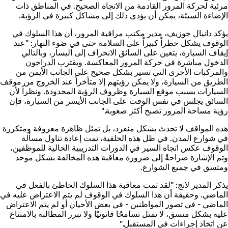
مرئية لحركة المرور القادمة من الاتجاه الصحيح. في المناطق ذات
الإضاءة السيئة، يمكن أن يؤدي ذلك إلى مشاكل كبيرة في الرؤية.
يؤكد دانيال جوزيف، مدير مكتب مراقبة المرور، أن هذا السلوك في
الوقوف يشكل خطراً كبيراً على السلامة حتى في ضوء النهار: "عند
إيقاف السيارة، يتعين على السائق الانحراف إلى اليسار، وبالتالي
الدخول مباشرة في حركة المرور المعاكسة. ويقترب الدراجون
والمركبات الأخرى التي تسير بشكل صحيح على الجانب الأيمن من
الطريق من السيارة، ولا يمكن رؤيتهم إلا متأخراً عند الخروج من موقف
السيارات بسبب موقع السيارة وظروف الرؤية المحدودة. ونظراً لأن
السائق يجلس في نفس الوقت على الجانب الأيسر من السيارة، فإن
رؤية مساحة المرور تصبح أكثر صعوبة."
هذه المواقف لا تحدث بشكل منفرد، بل تمثل ظاهرة معروفة ومتكررة
في شوارع المدن. في ظل هذه الخلفية، تمت إعادة تناول مسألة
الوقوف عكس اتجاه السير في الدورات التدريبية الحالية للموظفين،
وتم الإشارة صراحةً إلى ضرورة معاقبة هذه المخالفة بشكل موحد
ومتسق في جميع الشوارع.
يذكر المدير لانج: "لقد تمت معاقبة هذا السلوك الخاطئ بالفعل في
الماضي. وحقيقة أن هذا السلوك في الوقوف لم يتم الاعتراض عليه في
الماضي - في تصور المواطنين - في بعض الأحيان أو لم يتم الاعتراض
عليه بشكل متسق، لا تمثل تسامحًا قانونيًا ولا تبرر المطالبة بالامتناع
عن اتخاذ إجراءات في المستقبل."