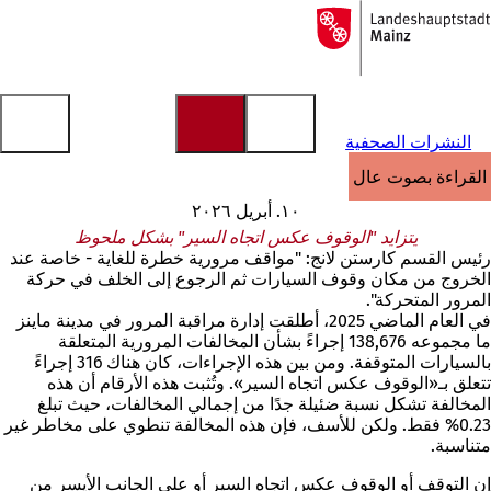
إلى
الصفحة
الانتقال إلى المحتوى
الرئيسية
النشرات الصحفية
القراءة بصوت عالٍ
١٠. أبريل ٢٠٢٦
يتزايد "الوقوف عكس اتجاه السير" بشكل ملحوظ
رئيس القسم كارستن لانج: "مواقف مرورية خطرة للغاية - خاصة عند
الخروج من مكان وقوف السيارات ثم الرجوع إلى الخلف في حركة
المرور المتحركة".
في العام الماضي 2025، أطلقت إدارة مراقبة المرور في مدينة ماينز
ما مجموعه 138,676 إجراءً بشأن المخالفات المرورية المتعلقة
بالسيارات المتوقفة. ومن بين هذه الإجراءات، كان هناك 316 إجراءً
تتعلق بـ«الوقوف عكس اتجاه السير». وتُثبت هذه الأرقام أن هذه
المخالفة تشكل نسبة ضئيلة جدًا من إجمالي المخالفات، حيث تبلغ
0.23% فقط. ولكن للأسف، فإن هذه المخالفة تنطوي على مخاطر غير
متناسبة.
إن التوقف أو الوقوف عكس اتجاه السير أو على الجانب الأيسر من