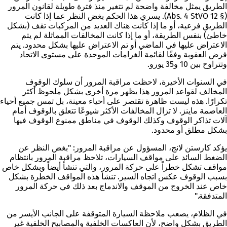
الطريق يمثل مخالفة واضحة لم تتغير منذ فترة طويلة لقانون المرور
(§ 12 Abs. 4 StVO). يسري هذا الحكم بغض النظر عما إذا كانت
الطريق فرعية، أو ما إذا كانت هناك العديد من المركبات تقف (بشكل
خاطئ) بنفس الطريقة، أو ما إذا كانت المخالفات المماثلة لم يتم
الاعتراض عليها في الماضي أو تم الاعتراض عليها بشكل محدود. يتم
فرض العقوبة وفقًا لقائمة الغرامات الموحدة على مستوى الاتحاد
وتتراوح بين 10 و35 يورو.
في السنوات الأخيرة، لاحظت مراقبة المرور أن سلوك الوقوف
المخالف لقواعد المرور هذا يظهر مرة أخرى بشكل ملحوظ أكثر
تكرارًا. هذه ليست ظاهرة تقتصر على أحياء معينة، بل تمس جميع أحياء
العاصمة ماينز. لا تزال المخالفات الأكثر شيوعًا تتعلق بالوقوف أمام
آلات تذاكر الوقوف وكذلك الوقوف في مناطق ممنوع الوقوف فيها
بشكل مطلق أو محدود.
يؤكد كارستن لانج، المسؤول عن مراقبة المرور: "بغض النظر عن
الضغط السائد على مواقف السيارات، تلاحظ مراقبة المرور بانتظام
مواقف تشكل خطراً على حركة المرور، والتي تنشأ أيضاً وبشكل خاص
بسبب الوقوف عكس اتجاه السير. تنشأ هذه المواقف الخطرة بشكل
خاص عند الخروج من الموقف والاندماج بعد ذلك في حركة المرور
المتدفقة."
في الظلام، يصعب ملاحظة السيارة المتوقفة على الجانب الأيسر من
الطريق بشكل واضح، لأن العاكسات الخلفية والمصابيح الخلفية غير