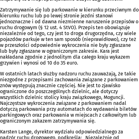
Zatrzymywanie się lub parkowanie w kierunku przeciwnym do
kierunku ruchu lub po lewej stronie jezdni stanowi
jednoznaczne i od dawna niezmienne naruszenie przepisów o
ruchu drogowym (§ 12 ust. 4 StVO). Przepis ten obowiązuje
niezależnie od tego, czy jest to droga drugorzędna, czy wiele
pojazdów parkuje w ten sam sposób (nieprawidłowo), czy też
w przeszłości odpowiednie wykroczenia nie były zgłaszane
lub były zgłaszane w ograniczonym zakresie. Kara jest
nakładana zgodnie z jednolitym dla całego kraju wykazem
grzywien i wynosi od 10 do 35 euro.
W ostatnich latach służby nadzoru ruchu zauważają, że takie
niezgodne z przepisami zachowania związane z parkowaniem
znów występują znacznie częściej. Nie jest to zjawisko
ograniczone do poszczególnych dzielnic, ale dotyczy
wszystkich dzielnic stolicy kraju związkowego, Moguncji.
Najczęstsze wykroczenia związane z parkowaniem nadal
dotyczą parkowania przy automatach do wydawania biletów
parkingowych oraz parkowania w miejscach z całkowitym lub
ograniczonym zakazem zatrzymywania się.
Karsten Lange, dyrektor wydziału odpowiedzialnego za
nadzór ruchu drogowego, podkreśla: „Niezależnie od