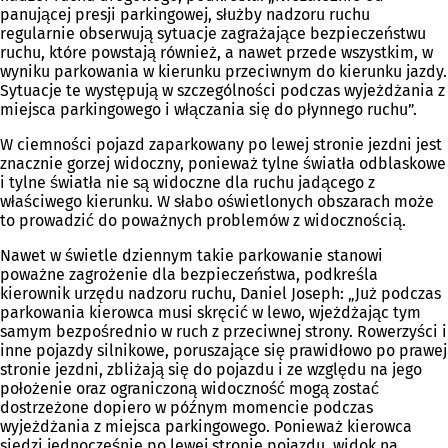
panującej presji parkingowej, służby nadzoru ruchu
regularnie obserwują sytuacje zagrażające bezpieczeństwu
ruchu, które powstają również, a nawet przede wszystkim, w
wyniku parkowania w kierunku przeciwnym do kierunku jazdy.
Sytuacje te występują w szczególności podczas wyjeżdżania z
miejsca parkingowego i włączania się do płynnego ruchu”.
W ciemności pojazd zaparkowany po lewej stronie jezdni jest
znacznie gorzej widoczny, ponieważ tylne światła odblaskowe
i tylne światła nie są widoczne dla ruchu jadącego z
właściwego kierunku. W słabo oświetlonych obszarach może
to prowadzić do poważnych problemów z widocznością.
Nawet w świetle dziennym takie parkowanie stanowi
poważne zagrożenie dla bezpieczeństwa, podkreśla
kierownik urzędu nadzoru ruchu, Daniel Joseph: „Już podczas
parkowania kierowca musi skręcić w lewo, wjeżdżając tym
samym bezpośrednio w ruch z przeciwnej strony. Rowerzyści i
inne pojazdy silnikowe, poruszające się prawidłowo po prawej
stronie jezdni, zbliżają się do pojazdu i ze względu na jego
położenie oraz ograniczoną widoczność mogą zostać
dostrzeżone dopiero w późnym momencie podczas
wyjeżdżania z miejsca parkingowego. Ponieważ kierowca
siedzi jednocześnie po lewej stronie pojazdu, widok na