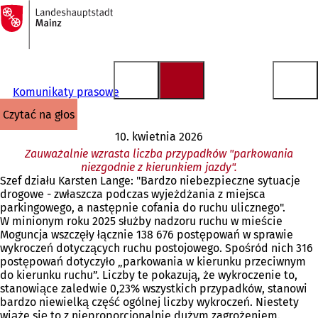
Do
strony
Przejdź do treści
głównej
Komunikaty prasowe
czytać na głos
10. kwietnia 2026
Zauważalnie wzrasta liczba przypadków "parkowania
niezgodnie z kierunkiem jazdy".
Szef działu Karsten Lange: "Bardzo niebezpieczne sytuacje
drogowe - zwłaszcza podczas wyjeżdżania z miejsca
parkingowego, a następnie cofania do ruchu ulicznego".
W minionym roku 2025 służby nadzoru ruchu w mieście
Moguncja wszczęły łącznie 138 676 postępowań w sprawie
wykroczeń dotyczących ruchu postojowego. Spośród nich 316
postępowań dotyczyło „parkowania w kierunku przeciwnym
do kierunku ruchu”. Liczby te pokazują, że wykroczenie to,
stanowiące zaledwie 0,23% wszystkich przypadków, stanowi
bardzo niewielką część ogólnej liczby wykroczeń. Niestety
wiąże się to z nieproporcjonalnie dużym zagrożeniem.