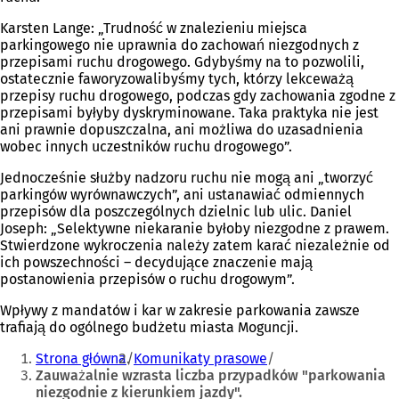
Karsten Lange: „Trudność w znalezieniu miejsca
parkingowego nie uprawnia do zachowań niezgodnych z
przepisami ruchu drogowego. Gdybyśmy na to pozwolili,
ostatecznie faworyzowalibyśmy tych, którzy lekceważą
przepisy ruchu drogowego, podczas gdy zachowania zgodne z
przepisami byłyby dyskryminowane. Taka praktyka nie jest
ani prawnie dopuszczalna, ani możliwa do uzasadnienia
wobec innych uczestników ruchu drogowego”.
Jednocześnie służby nadzoru ruchu nie mogą ani „tworzyć
parkingów wyrównawczych”, ani ustanawiać odmiennych
przepisów dla poszczególnych dzielnic lub ulic. Daniel
Joseph: „Selektywne niekaranie byłoby niezgodne z prawem.
Stwierdzone wykroczenia należy zatem karać niezależnie od
ich powszechności – decydujące znaczenie mają
postanowienia przepisów o ruchu drogowym”.
Wpływy z mandatów i kar w zakresie parkowania zawsze
trafiają do ogólnego budżetu miasta Moguncji.
Jesteś
Strona główna
Komunikaty prasowe
tutaj:
Zauważalnie wzrasta liczba przypadków "parkowania
niezgodnie z kierunkiem jazdy".