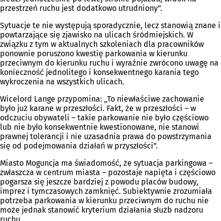
przestrzeń ruchu jest dodatkowo utrudniony”.
Sytuacje te nie występują sporadycznie, lecz stanowią znane i
powtarzające się zjawisko na ulicach śródmiejskich. W
związku z tym w aktualnych szkoleniach dla pracowników
ponownie poruszono kwestię parkowania w kierunku
przeciwnym do kierunku ruchu i wyraźnie zwrócono uwagę na
konieczność jednolitego i konsekwentnego karania tego
wykroczenia na wszystkich ulicach.
Wicelord Lange przypomina: „To niewłaściwe zachowanie
było już karane w przeszłości. Fakt, że w przeszłości – w
odczuciu obywateli – takie parkowanie nie było częściowo
lub nie było konsekwentnie kwestionowane, nie stanowi
prawnej tolerancji i nie uzasadnia prawa do powstrzymania
się od podejmowania działań w przyszłości”.
Miasto Moguncja ma świadomość, że sytuacja parkingowa –
zwłaszcza w centrum miasta – pozostaje napięta i częściowo
pogarsza się jeszcze bardziej z powodu placów budowy,
imprez i tymczasowych zamknięć. Subiektywnie zrozumiała
potrzeba parkowania w kierunku przeciwnym do ruchu nie
może jednak stanowić kryterium działania służb nadzoru
ruchu.