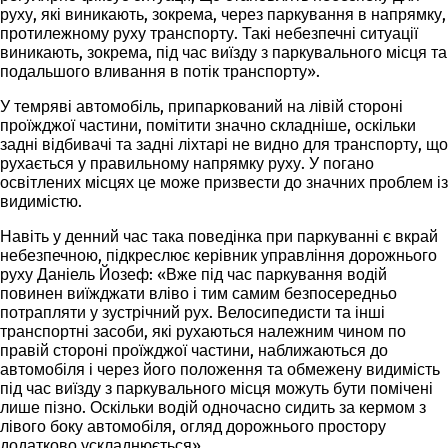
руху, які виникають, зокрема, через паркування в напрямку,
протилежному руху транспорту. Такі небезпечні ситуації
виникають, зокрема, під час виїзду з паркувального місця та
подальшого вливання в потік транспорту».
У темряві автомобіль, припаркований на лівій стороні
проїжджої частини, помітити значно складніше, оскільки
задні відбивачі та задні ліхтарі не видно для транспорту, що
рухається у правильному напрямку руху. У погано
освітлених місцях це може призвести до значних проблем із
видимістю.
Навіть у денний час така поведінка при паркуванні є вкрай
небезпечною, підкреслює керівник управління дорожнього
руху Даніель Йозеф: «Вже під час паркування водій
повинен виїжджати вліво і тим самим безпосередньо
потрапляти у зустрічний рух. Велосипедисти та інші
транспортні засоби, які рухаються належним чином по
правій стороні проїжджої частини, наближаються до
автомобіля і через його положення та обмежену видимість
під час виїзду з паркувального місця можуть бути помічені
лише пізно. Оскільки водій одночасно сидить за кермом з
лівого боку автомобіля, огляд дорожнього простору
додатково ускладнюється».