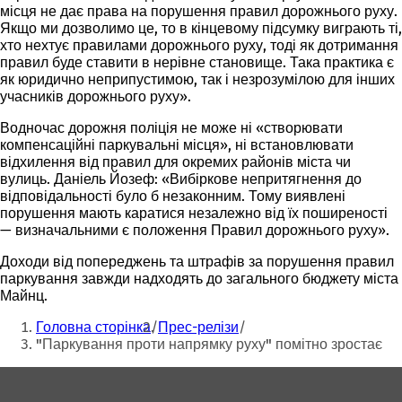
місця не дає права на порушення правил дорожнього руху.
Якщо ми дозволимо це, то в кінцевому підсумку виграють ті,
хто нехтує правилами дорожнього руху, тоді як дотримання
правил буде ставити в нерівне становище. Така практика є
як юридично неприпустимою, так і незрозумілою для інших
учасників дорожнього руху».
Водночас дорожня поліція не може ні «створювати
компенсаційні паркувальні місця», ні встановлювати
відхилення від правил для окремих районів міста чи
вулиць. Даніель Йозеф: «Вибіркове непритягнення до
відповідальності було б незаконним. Тому виявлені
порушення мають каратися незалежно від їх поширеності
— визначальними є положення Правил дорожнього руху».
Доходи від попереджень та штрафів за порушення правил
паркування завжди надходять до загального бюджету міста
Майнц.
Ти
Головна сторінка
Прес-релізи
тут:
"Паркування проти напрямку руху" помітно зростає
Зона