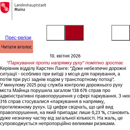
На
головну
Перейти до змісту
сторінку
Прес-релізи
читати вголос
10. квітня 2026
"Паркування проти напрямку руху" помітно зростає
Керівник відділу Карстен Ланге: "Дуже небезпечні дорожні
ситуації - особливо при виїзді з місця для паркування, а
потім при русі заднім ходом у транспортному потоці".
У минулому 2025 році служба контролю дорожнього руху
міста Майнца порушила загалом 138 676 справ про
адміністративні правопорушення у сфері паркування. З них
316 справ стосувалися «паркування в напрямку,
протилежному руху». Ці цифри свідчать, що цей вид
правопорушення, на який припадає лише 0,23 %, становить
дуже незначну частку від загальної кількості. На жаль, це
супроводжується непропорційно великими ризиками.