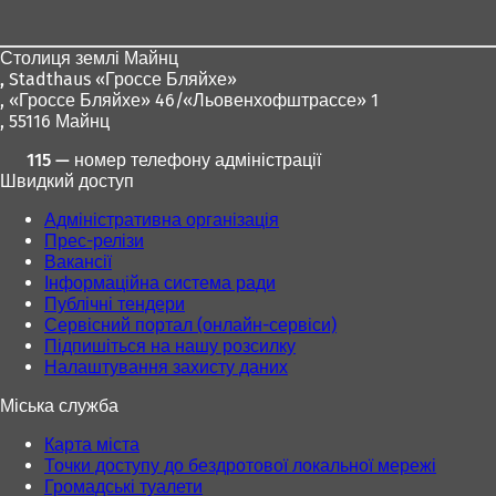
для
ніг
Столиця землі Майнц
,
Stadthaus «Гроссе Бляйхе»
, «Гроссе Бляйхе» 46/«Льовенхофштрассе» 1
, 55116 Майнц
115 — номер телефону адміністрації
Швидкий доступ
Адміністративна організація
Прес-релізи
Вакансії
Інформаційна система ради
Публічні тендери
Сервісний портал (онлайн-сервіси)
Підпишіться на нашу розсилку
Налаштування захисту даних
Міська служба
Карта міста
Точки доступу до бездротової локальної мережі
Громадські туалети