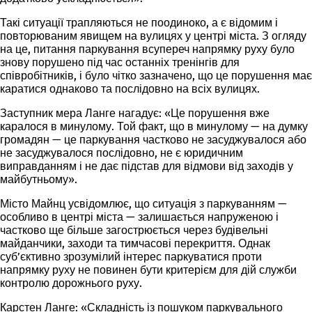
Такі ситуації трапляються не поодиноко, а є відомим і
повторюваним явищем на вулицях у центрі міста. З огляду
на це, питання паркування всупереч напрямку руху було
знову порушено під час останніх тренінгів для
співробітників, і було чітко зазначено, що це порушення має
каратися однаково та послідовно на всіх вулицях.
Заступник мера Ланге нагадує: «Це порушення вже
каралося в минулому. Той факт, що в минулому — на думку
громадян — це паркування частково не засуджувалося або
не засуджувалося послідовно, не є юридичним
виправданням і не дає підстав для відмови від заходів у
майбутньому».
Місто Майнц усвідомлює, що ситуація з паркуванням —
особливо в центрі міста — залишається напруженою і
частково ще більше загострюється через будівельні
майданчики, заходи та тимчасові перекриття. Однак
суб’єктивно зрозумілий інтерес паркуватися проти
напрямку руху не повинен бути критерієм для дій служби
контролю дорожнього руху.
Карстен Ланге: «Складність із пошуком паркувального