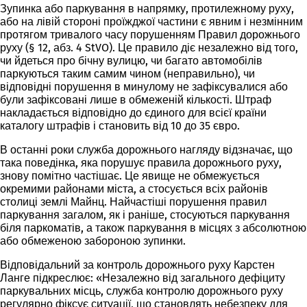
Зупинка або паркування в напрямку, протилежному руху,
або на лівій стороні проїжджої частини є явним і незмінним
протягом тривалого часу порушенням Правил дорожнього
руху (§ 12, абз. 4 StVO). Це правило діє незалежно від того,
чи йдеться про бічну вулицю, чи багато автомобілів
паркуються таким самим чином (неправильно), чи
відповідні порушення в минулому не зафіксувалися або
були зафіксовані лише в обмеженій кількості. Штраф
накладається відповідно до єдиного для всієї країни
каталогу штрафів і становить від 10 до 35 євро.
В останні роки служба дорожнього нагляду відзначає, що
така поведінка, яка порушує правила дорожнього руху,
знову помітно частішає. Це явище не обмежується
окремими районами міста, а стосується всіх районів
столиці землі Майнц. Найчастіші порушення правил
паркування загалом, як і раніше, стосуються паркування
біля паркоматів, а також паркування в місцях з абсолютною
або обмеженою забороною зупинки.
Відповідальний за контроль дорожнього руху Карстен
Ланге підкреслює: «Незалежно від загального дефіциту
паркувальних місць, служба контролю дорожнього руху
регулярно фіксує ситуації, що становлять небезпеку для