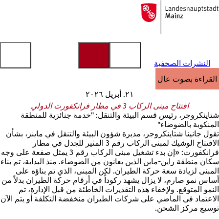
إلى
الصفحة
الانتقال إلى المحتوى
الرئيسية
النشرات الصحفية
القراءة بصوت عالٍ
٢١. أبريل ٢٠٢٦
افتتاح مبنى الركاب 3 في مطار فرانكفورت الدولي
شتاينكروجر، رئيس قسم البيئة والتنقل: "خدمة جنائزية للمنطقة
المنكوبة بالضوضاء"
تقول جانينا شتاينكروجر، مديرة شؤون البيئة والتنقل في ماينز، بشأن
الافتتاح الوشيك لمبنى الركاب رقم 3 المثير للجدل في مطار
فرانكفورت: «إن بدء تشغيل مبنى الركاب رقم 3 يمثل صفعة على وجه
سكان منطقة راين-ماين الذين يعانون من الضوضاء. منذ البداية، تم بناء
المبنى لزيادة سعة حركة الطيران. لكن المبنى، الذي تم بناؤه على
أساس نمو صارم، لا يزال يشهد ركوداً في أرقام حركة الطيران بدلاً من
النمو المتوقع. ولإخفاء هذه التقديرات الخاطئة من قبل الإدارة، تم
الاعتماد في الماضي على شركات الطيران منخفضة التكلفة أو يتم الآن
توسيع مركز الشحن.