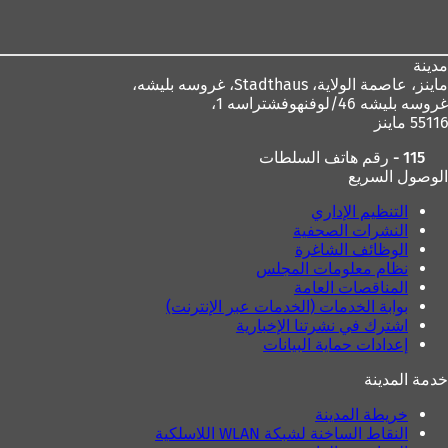
القدم
مدينة
ماينز، عاصمة الولاية،
Stadthaus، غروسه بليشه،
غروسه بليشه 46/لوفنهوفشتراسه 1،
55116 ماينز
115 - رقم هاتف السلطات
الوصول السريع
التنظيم الإداري
النشرات الصحفية
الوظائف الشاغرة
نظام معلومات المجلس
المناقصات العامة
بوابة الخدمات (الخدمات عبر الإنترنت)
اشترك في نشرتنا الإخبارية
إعدادات حماية البيانات
خدمة المدينة
خريطة المدينة
النقاط الساخنة لشبكة WLAN اللاسلكية