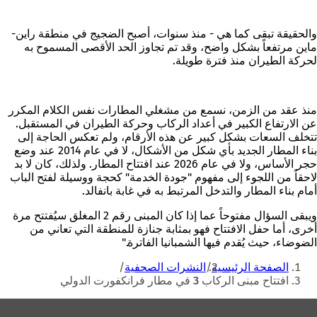
والحقيقة تبقى كما هي - منذ سنوات، أصبح الضجيج في منطقة راين-
ماين مرتفعاً بشكل واضح، وقد تم تجاوز الحد الأقصى المسموح به
لحركة الطيران منذ فترة طويلة.
منذ عقد من الزمن، نسمع من مشغلي المطارات نفس الكلام المكرر
عن الارتفاع الكبير في أعداد الركاب وحركة الطيران في المستقبل.
تتخلف السعات بشكل كبير عن هذه الأرقام، ولم تعكس الحاجة إلى
بناء المطار الجديد بأي شكل من الأشكال، لا في عام 2014 عند وضع
حجر الأساس، ولا في عام 2026 عند افتتاح المطار. ولذلك، كان لا بد
لاحقاً من اللجوء إلى مفهوم "جودة الخدمة" كحجة ووسيلة لفتح الباب
أمام بناء المطار والتدخل المرتبط به في غابة بانفالد.
ويبقى السؤال مفتوحاً عما إذا كان المبنى رقم 2 المغلق سيُفتتح مرة
أخرى، أما حفل الافتتاح فهو بمثابة جنازة للمنطقة التي تعاني من
الضوضاء، حيث يُقدم فيها الشمبانيا الفاترة."
أنت
الصفحة الرئيسية
النشرات الصحفية
هنا
افتتاح مبنى الركاب 3 في مطار فرانكفورت الدولي
منطقة