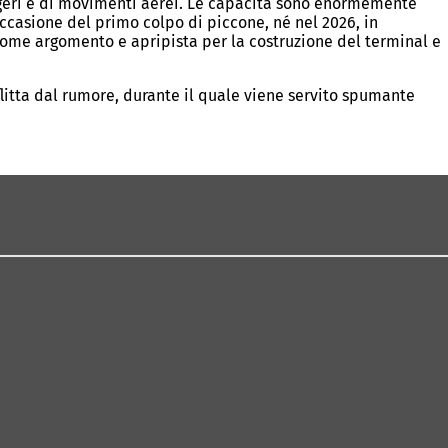
ggeri e di movimenti aerei. Le capacità sono enormemente
ccasione del primo colpo di piccone, né nel 2026, in
” come argomento e apripista per la costruzione del terminal e
flitta dal rumore, durante il quale viene servito spumante