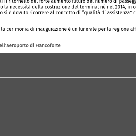
i il ritornello del forte aumento futuro del numero di passe
 la necessità della costruzione del terminal né nel 2014, in o
to si è dovuto ricorrere al concetto di “qualità di assistenza
e la cerimonia di inaugurazione è un funerale per la regione af
ell'aeroporto di Francoforte