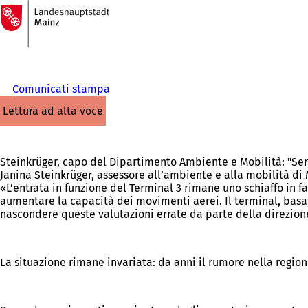
Alla
pagina
Vai al contenuto
iniziale
Comunicati stampa
lettura ad alta voce
Steinkrüger, capo del Dipartimento Ambiente e Mobilità: "Serv
Janina Steinkrüger, assessore all’ambiente e alla mobilità di
«L’entrata in funzione del Terminal 3 rimane uno schiaffo in fac
aumentare la capacità dei movimenti aerei. Il terminal, basat
nascondere queste valutazioni errate da parte della direzione,
La situazione rimane invariata: da anni il rumore nella regio