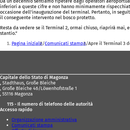
Da un decennio sentiamo ripetere dagli operatori aeroportual
inferiori a queste cifre e non hanno minimamente rispecchiato
occasione dell’inaugurazione del terminal. Pertanto, in segui
il conseguente intervento nel bosco protetto.
Resta da vedere se il Terminal 2, ormai chiuso, riaprirà mai, 
stantio.”
Siete
Pagina iniziale
Comunicati stampa
Apre il Terminal 3 d
qui:
Area
dei
piedi
Capitale dello Stato di Magonza
,
Stadthaus, Große Bleiche
, Große Bleiche 46/Löwenhofstraße 1
, 55116 Magonza
115 - Il numero di telefono delle autorità
Accesso rapido
Organizzazione amministrativa
Comunicati stampa