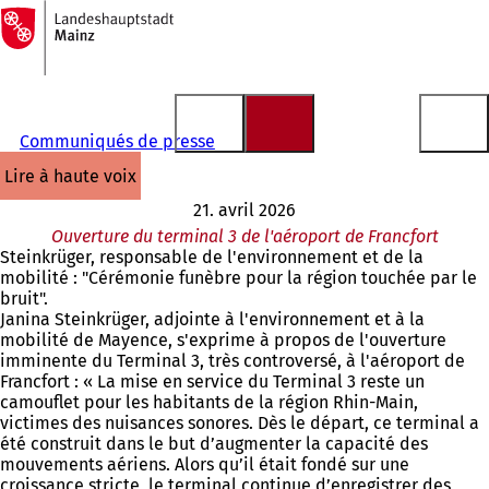
Vers
la
Accéder au contenu
page
d'accueil
Communiqués de presse
lire à haute voix
21. avril 2026
Ouverture du terminal 3 de l'aéroport de Francfort
Steinkrüger, responsable de l'environnement et de la
mobilité : "Cérémonie funèbre pour la région touchée par le
bruit".
Janina Steinkrüger, adjointe à l'environnement et à la
mobilité de Mayence, s'exprime à propos de l'ouverture
imminente du Terminal 3, très controversé, à l'aéroport de
Francfort : « La mise en service du Terminal 3 reste un
camouflet pour les habitants de la région Rhin-Main,
victimes des nuisances sonores. Dès le départ, ce terminal a
été construit dans le but d’augmenter la capacité des
mouvements aériens. Alors qu’il était fondé sur une
croissance stricte, le terminal continue d’enregistrer des