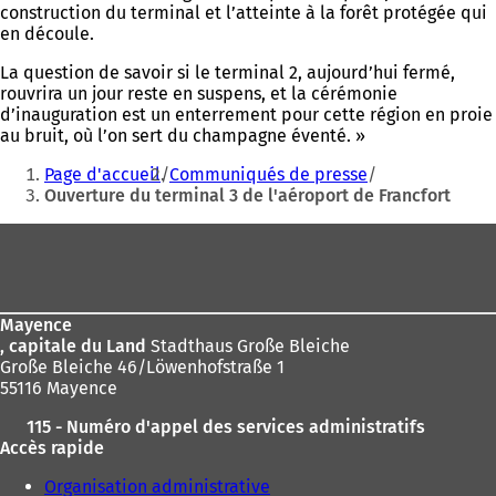
construction du terminal et l’atteinte à la forêt protégée qui
en découle.
La question de savoir si le terminal 2, aujourd’hui fermé,
rouvrira un jour reste en suspens, et la cérémonie
d’inauguration est un enterrement pour cette région en proie
au bruit, où l’on sert du champagne éventé. »
Vous
Page d'accueil
Communiqués de presse
êtes
Ouverture du terminal 3 de l'aéroport de Francfort
ici
Pied
:
de
page
Mayence
, capitale du Land
Stadthaus Große Bleiche
Große Bleiche 46/Löwenhofstraße 1
55116 Mayence
115 - Numéro d'appel des services administratifs
Accès rapide
Organisation administrative