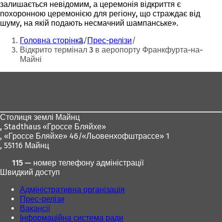
залишається невідомим, а церемонія відкриття є
похоронною церемонією для регіону, що страждає від
шуму, на якій подають несмачний шампанське».
Ти
Головна сторінка
Прес-релізи
тут:
Відкрито термінал 3 в аеропорту Франкфурта-на-
Майні
Зона
для
ніг
Столиця землі Майнц
,
Stadthaus «Гроссе Бляйхе»
, «Гроссе Бляйхе» 46/«Льовенхофштрассе» 1
, 55116 Майнц
115 — номер телефону адміністрації
Швидкий доступ
Адміністративна організація
Прес-релізи
Вакансії
Інформаційна система ради