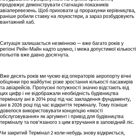
продовжує демонструвати стагнацію показників
авіаперевезень. Щоб приховати ці прорахунки керівництва,
раніше робили ставку на лоукостери, а зараз розбудовують
вантажний хаб.
Ситуація залишається незмінною — вже багато років у
регіоні Рейн-Майн надто шумно, і межа допустимої кількості
польотів вже давно досягнута.
Вже десять років ми чуємо від операторів аеропорту вічні
обіцянки про майбутнє різке зростання кількості пасажирів
та авіарейсів. Пропускні потужності значно відстають від
цих цифр і не відображали необхідність будівництва
терміналу ані в 2014 році під час закладення фундаменту,
ані в 2026 році під час відкриття терміналу. Тому пізніше
довелося використовувати концепцію «якості
обслуговування» як аргумент і привід для будівництва
терміналу та пов’язаного з цим втручання в заповідний ліс.
Чи закритий Термінал 2 коли-небудь знову відкриється,