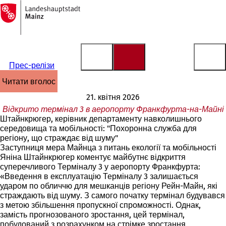
На
головну
Перейти до змісту
сторінку
Прес-релізи
читати вголос
21. квітня 2026
Відкрито термінал 3 в аеропорту Франкфурта-на-Майні
Штайнкрюгер, керівник департаменту навколишнього
середовища та мобільності: "Похоронна служба для
регіону, що страждає від шуму"
Заступниця мера Майнца з питань екології та мобільності
Яніна Штайнкрюгер коментує майбутнє відкриття
суперечливого Терміналу 3 у аеропорту Франкфурта:
«Введення в експлуатацію Терміналу 3 залишається
ударом по обличчю для мешканців регіону Рейн-Майн, які
страждають від шуму. З самого початку термінал будувався
з метою збільшення пропускної спроможності. Однак,
замість прогнозованого зростання, цей термінал,
побудований з розрахунком на стрімке зростання,