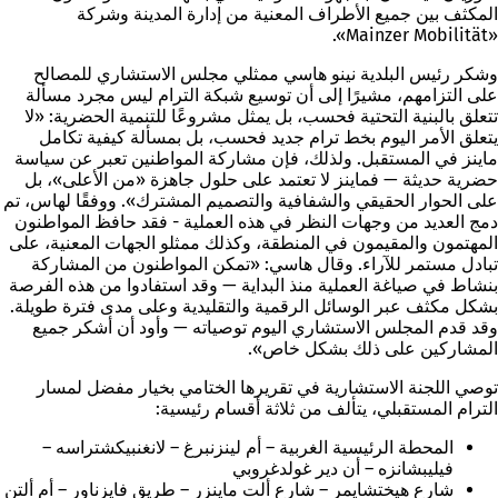
المكثف بين جميع الأطراف المعنية من إدارة المدينة وشركة
«Mainzer Mobilität».
وشكر رئيس البلدية نينو هاسي ممثلي مجلس الاستشاري للمصالح
على التزامهم، مشيرًا إلى أن توسيع شبكة الترام ليس مجرد مسألة
تتعلق بالبنية التحتية فحسب، بل يمثل مشروعًا للتنمية الحضرية: «لا
يتعلق الأمر اليوم بخط ترام جديد فحسب، بل بمسألة كيفية تكامل
ماينز في المستقبل. ولذلك، فإن مشاركة المواطنين تعبر عن سياسة
حضرية حديثة — فماينز لا تعتمد على حلول جاهزة «من الأعلى»، بل
على الحوار الحقيقي والشفافية والتصميم المشترك». ووفقًا لهاس، تم
دمج العديد من وجهات النظر في هذه العملية - فقد حافظ المواطنون
المهتمون والمقيمون في المنطقة، وكذلك ممثلو الجهات المعنية، على
تبادل مستمر للآراء. وقال هاسي: «تمكن المواطنون من المشاركة
بنشاط في صياغة العملية منذ البداية — وقد استفادوا من هذه الفرصة
بشكل مكثف عبر الوسائل الرقمية والتقليدية وعلى مدى فترة طويلة.
وقد قدم المجلس الاستشاري اليوم توصياته — وأود أن أشكر جميع
المشاركين على ذلك بشكل خاص».
توصي اللجنة الاستشارية في تقريرها الختامي بخيار مفضل لمسار
الترام المستقبلي، يتألف من ثلاثة أقسام رئيسية:
المحطة الرئيسية الغربية – أم لينزنبرغ – لانغنبيكشتراسه –
فيليبشانزه – أن دير غولدغروبي
شارع هيختشايمر – شارع ألت ماينزر – طريق فايزناور – أم ألتن