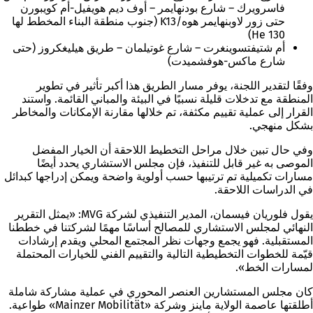
فاسرويرك – شارع بودنهايمر – أوف ديم هويفيل-أم كويبورن
حتى زور لاوبنهايمر هوه/K13 (جنوب منطقة البناء المخطط لها
He 130)
أم شتيفتسوينغرت – شارع غوتيلمان – طريق هيليغكروز (حتى
شارع ماكس-هوفشميدت)
وفقًا لتقدير اللجنة، يوفر مسار الطريق هذا أكبر تأثير في تطوير
المنطقة مع تدخلات قليلة نسبيًا في البيئة والمباني القائمة. واستند
القرار إلى عملية تقييم مكثفة، تم خلالها مقارنة الإمكانات والمخاطر
بشكل منهجي.
وفي حال تبين خلال مراحل التخطيط اللاحقة أن الخيار المفضل
الموصى به غير قابل للتنفيذ، فإن مجلس الاستشاري يحدد أيضًا
مسارات تكميلية تم ترتيبها حسب أولوية واضحة ويمكن إدراجها كبدائل
في الدراسات اللاحقة.
يقول فلوريان فيسمان، المدير التنفيذي لشركة MVG: «يمثل التقرير
النهائي لمجلس الاستشاري للمصالح أساسًا مهمًا لشركتنا في خططنا
المستقبلية. فهو يجمع وجهات نظر المجتمع المحلي ويقدم إرشادات
قيّمة للخطوات التخطيطية التالية والتقييم الفني للخيارات المحتملة
لمسارات الخط».
كان مجلس المستشارين العنصر المحوري في عملية مشاركة شاملة
أطلقتها عاصمة الولاية ماينز وشركة «Mainzer Mobilität» طواعية.