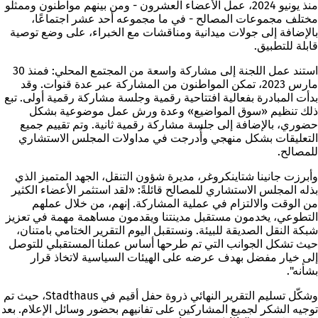
منذ يونيو 2024، عمل الأعضاء العشرون - ومن بينهم مواطنون وممثلو
مختلف مجموعات المصالح - في ما مجموعه أحد عشر اجتماعًا،
بالإضافة إلى جولات ميدانية ومناقشات مع الخبراء، على وضع توصية
قابلة للتطبيق.
استند عمل اللجنة إلى مشاركة واسعة من المجتمع المحلي: فمنذ 30
مارس 2023، تمكن المواطنون من المشاركة عبر عدة قنوات. وقد
بدأت المبادرة بفعالية افتتاحية رقمية وجلسة مشاركة رقمية أولى. تبع
ذلك تنظيم «سوق المواضيع» وعدة ورش عمل موضوعية بشكل
حضوري، بالإضافة إلى جلسة مشاركة رقمية ثانية. وتم تقييم جميع
التعليقات بشكل منهجي وأُدرجت في مداولات المجلس الاستشاري
للمصالح.
وأبرزت جانينا شتاينكروغر، مديرة شؤون التنقل، الجهد المتميز الذي
بذله المجلس الاستشاري للمصالح قائلةً: «لقد استثمر الأعضاء الكثير
من الوقت والالتزام في عملية المشاركة. إنهم، من خلال عملهم
التطوعي، يخدمون مستقبل مدينتنا ويقدمون مساهمة مهمة في تعزيز
شبكة النقل الصديقة للبيئة. ونستقبل اليوم التقرير الختامي بامتنان،
حيث تشكل الجوانب التي تم طرحها أساس عملنا المستقبلي للتوصل
إلى خيار مفضل بهدف عرضه على الهيئات السياسية لاتخاذ قرار
بشأنه".
وشكّل تسليم التقرير النهائي ذروة حفل أقيم في Stadthaus، حيث تم
توجيه الشكر لجميع المشاركين على تفانيهم بحضور وسائل الإعلام. بعد