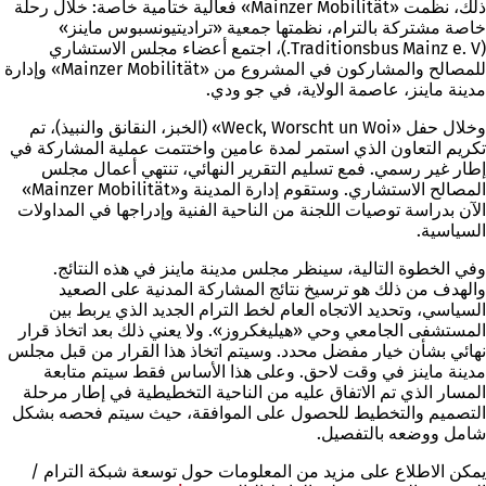
ذلك، نظمت «Mainzer Mobilität» فعالية ختامية خاصة: خلال رحلة
خاصة مشتركة بالترام، نظمتها جمعية «تراديتيونسبوس ماينز»
(Traditionsbus Mainz e. V.)، اجتمع أعضاء مجلس الاستشاري
للمصالح والمشاركون في المشروع من «Mainzer Mobilität» وإدارة
مدينة ماينز، عاصمة الولاية، في جو ودي.
وخلال حفل «Weck, Worscht un Woi» (الخبز، النقانق والنبيذ)، تم
تكريم التعاون الذي استمر لمدة عامين واختتمت عملية المشاركة في
إطار غير رسمي. فمع تسليم التقرير النهائي، تنتهي أعمال مجلس
المصالح الاستشاري. وستقوم إدارة المدينة و«Mainzer Mobilität»
الآن بدراسة توصيات اللجنة من الناحية الفنية وإدراجها في المداولات
السياسية.
وفي الخطوة التالية، سينظر مجلس مدينة ماينز في هذه النتائج.
والهدف من ذلك هو ترسيخ نتائج المشاركة المدنية على الصعيد
السياسي، وتحديد الاتجاه العام لخط الترام الجديد الذي يربط بين
المستشفى الجامعي وحي «هيليغكروز». ولا يعني ذلك بعد اتخاذ قرار
نهائي بشأن خيار مفضل محدد. وسيتم اتخاذ هذا القرار من قبل مجلس
مدينة ماينز في وقت لاحق. وعلى هذا الأساس فقط سيتم متابعة
المسار الذي تم الاتفاق عليه من الناحية التخطيطية في إطار مرحلة
التصميم والتخطيط للحصول على الموافقة، حيث سيتم فحصه بشكل
شامل ووضعه بالتفصيل.
يمكن الاطلاع على مزيد من المعلومات حول توسعة شبكة الترام /