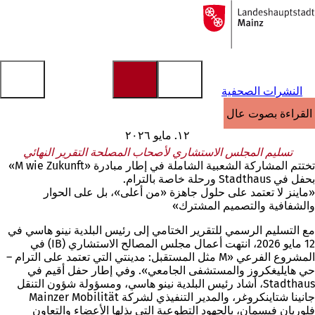
إلى
الصفحة
الانتقال إلى المحتوى
الرئيسية
النشرات الصحفية
القراءة بصوت عالٍ
١٢. مايو ٢٠٢٦
تسليم المجلس الاستشاري لأصحاب المصلحة التقرير النهائي
تختتم المشاركة الشعبية الشاملة في إطار مبادرة «M wie Zukunft»
بحفل في Stadthaus ورحلة خاصة بالترام.
«ماينز لا تعتمد على حلول جاهزة «من أعلى»، بل على الحوار
والشفافية والتصميم المشترك»
مع التسليم الرسمي للتقرير الختامي إلى رئيس البلدية نينو هاسي في
12 مايو 2026، انتهت أعمال مجلس المصالح الاستشاري (IB) في
المشروع الفرعي «M مثل المستقبل: مدينتي التي تعتمد على الترام –
حي هايليغكروز والمستشفى الجامعي». وفي إطار حفل أقيم في
Stadthaus، أشاد رئيس البلدية نينو هاسي، ومسؤولة شؤون التنقل
جانينا شتاينكروغر، والمدير التنفيذي لشركة Mainzer Mobilität
فلوريان فيسمان، بالجهود التطوعية التي بذلها الأعضاء والتعاون