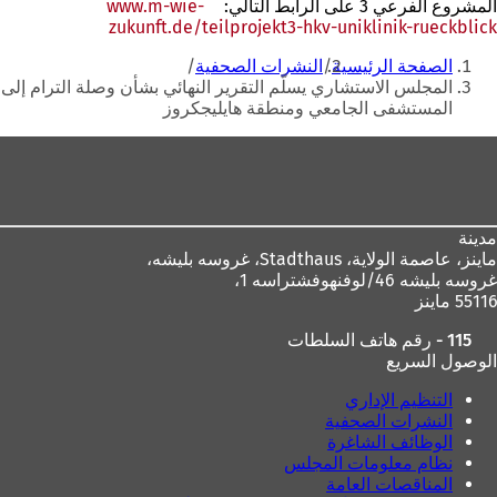
المشروع الفرعي 3 على الرابط التالي:
www.m-wie-
zukunft.de/teilprojekt3-hkv-uniklinik-rueckblick
(يفتح
أنت
في
الصفحة الرئيسية
النشرات الصحفية
علامة
هنا
المجلس الاستشاري يسلّم التقرير النهائي بشأن وصلة الترام إلى
تبويب
المستشفى الجامعي ومنطقة هايليجكروز
جديدة)
منطقة
القدم
مدينة
ماينز، عاصمة الولاية،
Stadthaus، غروسه بليشه،
غروسه بليشه 46/لوفنهوفشتراسه 1،
55116 ماينز
115 - رقم هاتف السلطات
الوصول السريع
التنظيم الإداري
النشرات الصحفية
الوظائف الشاغرة
نظام معلومات المجلس
المناقصات العامة