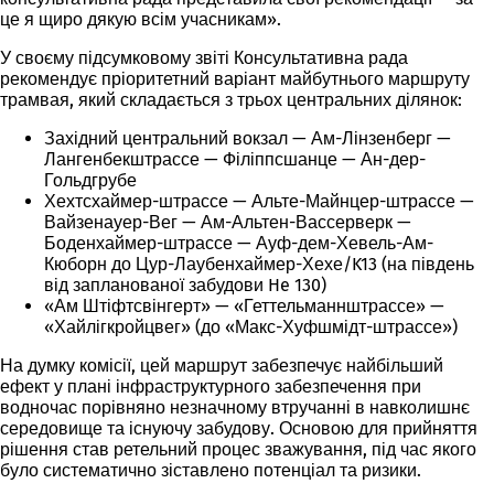
це я щиро дякую всім учасникам».
У своєму підсумковому звіті Консультативна рада
рекомендує пріоритетний варіант майбутнього маршруту
трамвая, який складається з трьох центральних ділянок:
Західний центральний вокзал — Ам-Лінзенберг —
Лангенбекштрассе — Філіппсшанце — Ан-дер-
Гольдгрубе
Хехтсхаймер-штрассе — Альте-Майнцер-штрассе —
Вайзенауер-Вег — Ам-Альтен-Вассерверк —
Боденхаймер-штрассе — Ауф-дем-Хевель-Ам-
Кюборн до Цур-Лаубенхаймер-Хехе/K13 (на південь
від запланованої забудови He 130)
«Ам Штіфтсвінгерт» — «Геттельманнштрассе» —
«Хайлігкройцвег» (до «Макс-Хуфшмідт-штрассе»)
На думку комісії, цей маршрут забезпечує найбільший
ефект у плані інфраструктурного забезпечення при
водночас порівняно незначному втручанні в навколишнє
середовище та існуючу забудову. Основою для прийняття
рішення став ретельний процес зважування, під час якого
було систематично зіставлено потенціал та ризики.