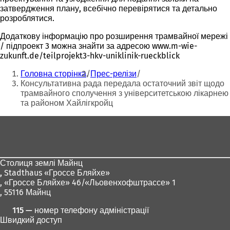
затвердження плану, всебічно перевірятися та детально
розроблятися.
Додаткову інформацію про розширення трамвайної мережі
/ підпроект 3 можна знайти за адресою www.m-wie-
zukunft.de/teilprojekt3-hkv-uniklinik-rueckblick
Ти
Головна сторінка
Прес-релізи
тут:
Консультативна рада передала остаточний звіт щодо
трамвайного сполучення з університетською лікарнею
та районом Хайлігкройц
Зона
для
ніг
Столиця землі Майнц
,
Stadthaus «Гроссе Бляйхе»
, «Гроссе Бляйхе» 46/«Льовенхофштрассе» 1
, 55116 Майнц
115 — номер телефону адміністрації
Швидкий доступ