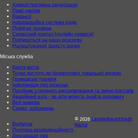
Адміністративна організація
Прес-релізи
Вакансії
Інформаційна система ради
Публічні тендери
Сервісний портал (онлайн-сервіси)
Підпишіться на нашу розсилку
Налаштування захисту даних
Міська служба
Карта міста
Точки доступу до бездротової локальної мережі
Громадські туалети
Інформація про розклад
Посібник з грудного вигодовування та зміни підгузків
Аварійний вхід - де діти можуть знайти допомогу
Веб-камери
Сервіс зображень
© 2026
Landeshauptstadt
Відбиток
Mainz
Політика конфіденційності
Декларація про