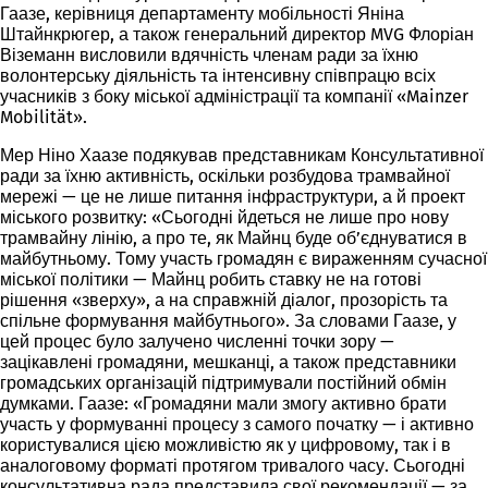
Гаазе, керівниця департаменту мобільності Яніна
Штайнкрюгер, а також генеральний директор MVG Флоріан
Віземанн висловили вдячність членам ради за їхню
волонтерську діяльність та інтенсивну співпрацю всіх
учасників з боку міської адміністрації та компанії «Mainzer
Mobilität».
Мер Ніно Хаазе подякував представникам Консультативної
ради за їхню активність, оскільки розбудова трамвайної
мережі — це не лише питання інфраструктури, а й проект
міського розвитку: «Сьогодні йдеться не лише про нову
трамвайну лінію, а про те, як Майнц буде об’єднуватися в
майбутньому. Тому участь громадян є вираженням сучасної
міської політики — Майнц робить ставку не на готові
рішення «зверху», а на справжній діалог, прозорість та
спільне формування майбутнього». За словами Гаазе, у
цей процес було залучено численні точки зору —
зацікавлені громадяни, мешканці, а також представники
громадських організацій підтримували постійний обмін
думками. Гаазе: «Громадяни мали змогу активно брати
участь у формуванні процесу з самого початку — і активно
користувалися цією можливістю як у цифровому, так і в
аналоговому форматі протягом тривалого часу. Сьогодні
консультативна рада представила свої рекомендації — за