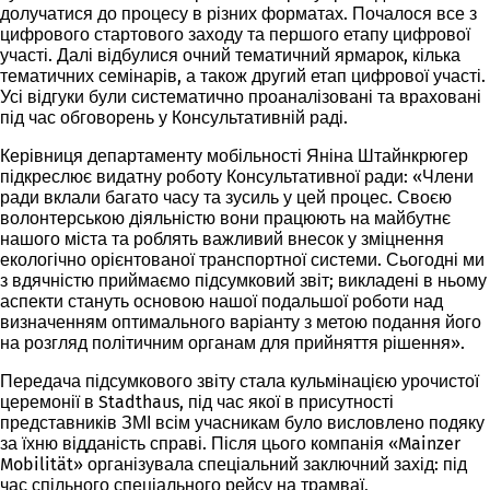
долучатися до процесу в різних форматах. Почалося все з
цифрового стартового заходу та першого етапу цифрової
участі. Далі відбулися очний тематичний ярмарок, кілька
тематичних семінарів, а також другий етап цифрової участі.
Усі відгуки були систематично проаналізовані та враховані
під час обговорень у Консультативній раді.
Керівниця департаменту мобільності Яніна Штайнкрюгер
підкреслює видатну роботу Консультативної ради: «Члени
ради вклали багато часу та зусиль у цей процес. Своєю
волонтерською діяльністю вони працюють на майбутнє
нашого міста та роблять важливий внесок у зміцнення
екологічно орієнтованої транспортної системи. Сьогодні ми
з вдячністю приймаємо підсумковий звіт; викладені в ньому
аспекти стануть основою нашої подальшої роботи над
визначенням оптимального варіанту з метою подання його
на розгляд політичним органам для прийняття рішення».
Передача підсумкового звіту стала кульмінацією урочистої
церемонії в Stadthaus, під час якої в присутності
представників ЗМІ всім учасникам було висловлено подяку
за їхню відданість справі. Після цього компанія «Mainzer
Mobilität» організувала спеціальний заключний захід: під
час спільного спеціального рейсу на трамваї,