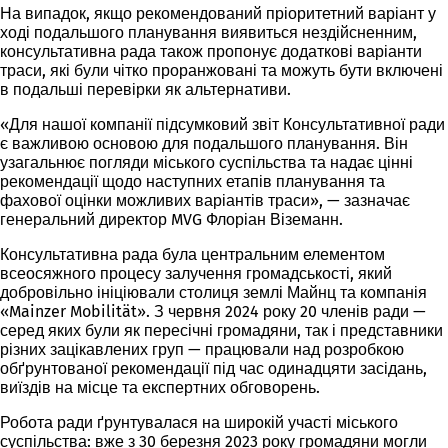
На випадок, якщо рекомендований пріоритетний варіант у
ході подальшого планування виявиться нездійсненним,
консультативна рада також пропонує додаткові варіанти
траси, які були чітко проранжовані та можуть бути включені
в подальші перевірки як альтернативи.
«Для нашої компанії підсумковий звіт Консультативної ради
є важливою основою для подальшого планування. Він
узагальнює погляди міського суспільства та надає цінні
рекомендації щодо наступних етапів планування та
фахової оцінки можливих варіантів траси», — зазначає
генеральний директор MVG Флоріан Віземанн.
Консультативна рада була центральним елементом
всеосяжного процесу залучення громадськості, який
добровільно ініціювали столиця землі Майнц та компанія
«Mainzer Mobilität». З червня 2024 року 20 членів ради —
серед яких були як пересічні громадяни, так і представники
різних зацікавлених груп — працювали над розробкою
обґрунтованої рекомендації під час одинадцяти засідань,
виїздів на місце та експертних обговорень.
Робота ради ґрунтувалася на широкій участі міського
суспільства: вже з 30 березня 2023 року громадяни могли