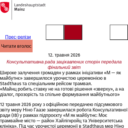
На
головну
Перейти до змісту
сторінку
Прес-релізи
читати вголос
12. травня 2026
Консультативна рада зацікавлених сторін передала
фінальний звіт
Широке залучення громадян у рамках ініціативи «М — як
майбутнє» завершилося урочистою церемонією в
Stadthaus та спеціальним рейсом трамвая.
«Майнц робить ставку не на готові рішення «зверху», а на
діалог, прозорість та спільне формування майбутнього»
12 травня 2026 року з офіційною передачею підсумкового
звіту меру Ніно Гаазе завершилася робота Консультативної
ради (IB) у рамках підпроєкту «М як майбутнє: Моє
трамвайне місто — район Хайлігкройц та Університетська
клініка». Під час урочистої церемонії в Stadthaus мер Ніно