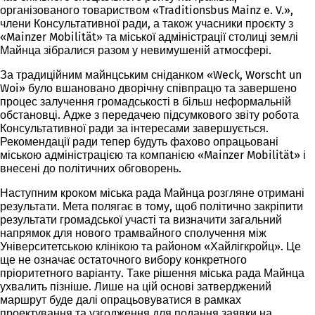
організованого товариством «Traditionsbus Mainz e. V.»,
члени Консультативної ради, а також учасники проєкту з
«Mainzer Mobilität» та міської адміністрації столиці землі
Майнца зібралися разом у невимушеній атмосфері.
За традиційним майнцським сніданком «Weck, Worscht un
Woi» було вшановано дворічну співпрацю та завершено
процес залучення громадськості в більш неформальній
обстановці. Адже з передачею підсумкового звіту робота
Консультативної ради за інтересами завершується.
Рекомендації ради тепер будуть фахово опрацьовані
міською адміністрацією та компанією «Mainzer Mobilität» і
внесені до політичних обговорень.
Наступним кроком міська рада Майнца розгляне отримані
результати. Мета полягає в тому, щоб політично закріпити
результати громадської участі та визначити загальний
напрямок для нового трамвайного сполучення між
Університетською клінікою та районом «Хайлігкройц». Це
ще не означає остаточного вибору конкретного
пріоритетного варіанту. Таке рішення міська рада Майнца
ухвалить пізніше. Лише на цій основі затверджений
маршрут буде далі опрацьовуватися в рамках
проектування та узгодження для подання заявки на